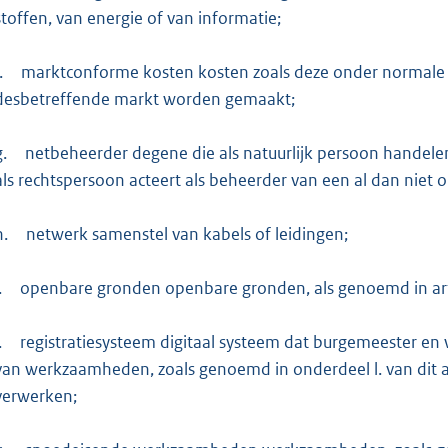
stoffen, van energie of van informatie;
.
marktconforme kosten kosten zoals deze onder normal
desbetreffende markt worden gemaakt;
g.
netbeheerder degene die als natuurlijk persoon handelen
als rechtspersoon acteert als beheerder van een al dan niet
h.
netwerk samenstel van kabels of leidingen;
.
openbare gronden openbare gronden, als genoemd in arti
.
registratiesysteem digitaal systeem dat burgemeester 
van werkzaamheden, zoals genoemd in onderdeel l. van dit a
verwerken;