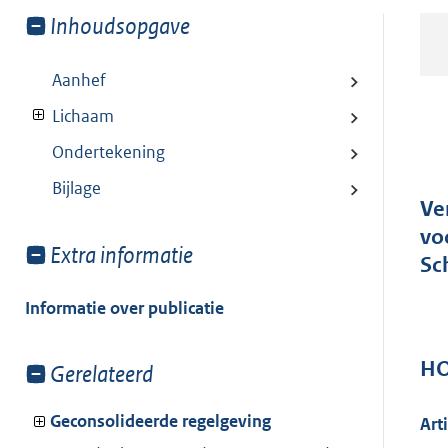
Toon
Inhoudsopgave
meer
van:
Aanhef
Lichaam
Ondertekening
Bijlage
Ve
vo
Toon
Extra informatie
Sc
meer
van:
Informatie over publicatie
H
Toon
Gerelateerd
meer
van:
Geconsolideerde regelgeving
Art