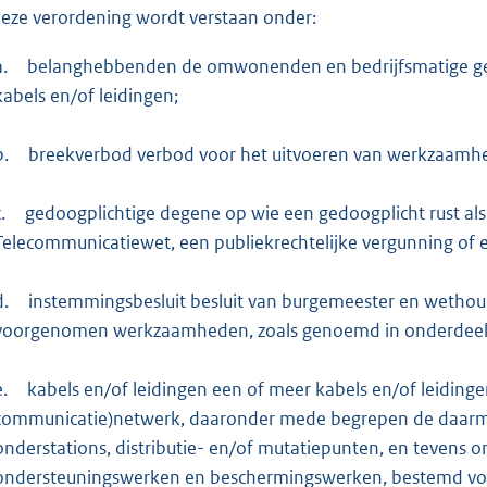
:
deze verordening wordt verstaan onder:
3
6
a.
belanghebbenden de omwonenden en bedrijfsmatige gebru
8
kabels en/of leidingen;
b
b.
breekverbod verbod voor het uitvoeren van werkzaamhede
.
gedoogplichtige degene op wie een gedoogplicht rust als b
Telecommunicatiewet, een publiekrechtelijke vergunning of 
d.
instemmingsbesluit besluit van burgemeester en wethou
voorgenomen werkzaamheden, zoals genoemd in onderdeel l. 
e.
kabels en/of leidingen een of meer kabels en/of leidinge
communicatie)netwerk, daaronder mede begrepen de daarmee
onderstations, distributie- en/of mutatiepunten, en tevens
ondersteuningswerken en beschermingswerken, bestemd voor 