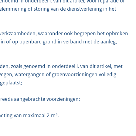
md in onderdeel l. van dit artikel, voor reparatie of
belemmering of storing van de dienstverlening in het
werkzaamheden, waaronder ook begrepen het opbreken
, in of op openbare grond in verband met de aanleg,
, zoals genoemd in onderdeel l. van dit artikel, met
wegen, watergangen of groenvoorzieningen volledig
geplaatst;
n reeds aangebrachte voorzieningen;
eting van maximaal 2 m².