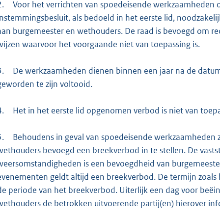
2.
Voor het verrichten van spoedeisende werkzaamheden o
instemmingsbesluit, als bedoeld in het eerste lid, noodzake
aan burgemeester en wethouders. De raad is bevoegd om red
wijzen waarvoor het voorgaande niet van toepassing is.
3.
De werkzaamheden dienen binnen een jaar na de datum 
geworden te zijn voltooid.
4.
Het in het eerste lid opgenomen verbod is niet van to
5.
Behoudens in geval van spoedeisende werkzaamheden z
wethouders bevoegd een breekverbod in te stellen. De vastste
weersomstandigheden is een bevoegdheid van burgemeester
evenementen geldt altijd een breekverbod. De termijn zoals 
de periode van het breekverbod. Uiterlijk een dag voor beëi
wethouders de betrokken uitvoerende partij(en) hierover in