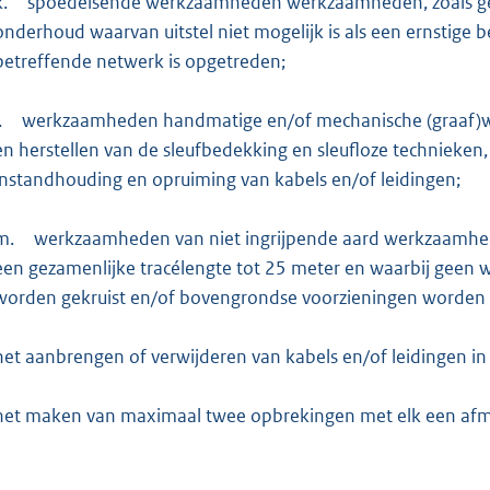
k.
spoedeisende werkzaamheden werkzaamheden, zoals genoe
onderhoud waarvan uitstel niet mogelijk is als een ernstige 
betreffende netwerk is opgetreden;
.
werkzaamheden handmatige en/of mechanische (graaf)
en herstellen van de sleufbedekking en sleufloze technieken
instandhouding en opruiming van kabels en/of leidingen;
m.
werkzaamheden van niet ingrijpende aard werkzaamheden
een gezamenlijke tracélengte tot 25 meter en waarbij geen 
worden gekruist en/of bovengrondse voorzieningen worden 
het aanbrengen of verwijderen van kabels en/of leidingen i
het maken van maximaal twee opbrekingen met elk een afm