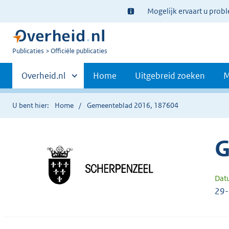
Ter
Mogelijk ervaart u prob
informatie:
U
Publicaties
Officiële publicaties
bent
Primaire
nu
Andere
Overheid.nl
Home
Uitgebreid zoeken
M
hier:
sites
navigatie
binnen
U bent hier:
Home
Gemeenteblad 2016, 187604
G
Dat
29-