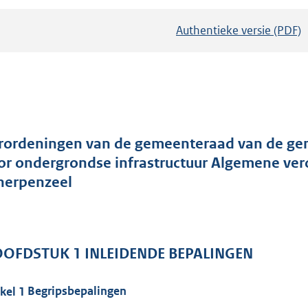
Authentieke versie (PDF)
b
e
s
t
a
n
d
rordeningen van de gemeenteraad van de ge
s
or ondergrondse infrastructuur Algemene ver
g
herpenzeel
r
o
o
OOFDSTUK
1
INLEIDENDE BEPALINGEN
t
t
e
ikel
1
Begripsbepalingen