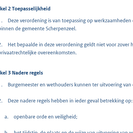
ikel
2
Toepasselijkheid
1.
Deze verordening is van toepassing op werkzaamheden 
binnen de gemeente Scherpenzeel.
2.
Het bepaalde in deze verordening geldt niet voor zover h
privaatrechtelijke overeenkomsten.
ikel
3
Nadere regels
1.
Burgemeester en wethouders kunnen ter uitvoering van d
2.
Deze nadere regels hebben in ieder geval betrekking op:
a.
openbare orde en veiligheid;
b.
het tijdstip, de plaats en de wijze van uitvoering va