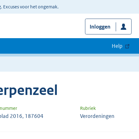
g. Excuses voor het ongemak.
Inloggen
Help
erpenzeel
n nummer
Rubriek
lad 2016, 187604
Verordeningen