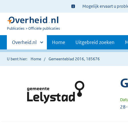
Ter
Mogelijk ervaart u prob
informatie:
U
Publicaties
Officiële publicaties
bent
Primaire
nu
Andere
Overheid.nl
Home
Uitgebreid zoeken
M
hier:
sites
navigatie
binnen
U bent hier:
Home
Gemeenteblad 2016, 185676
G
Dat
28-