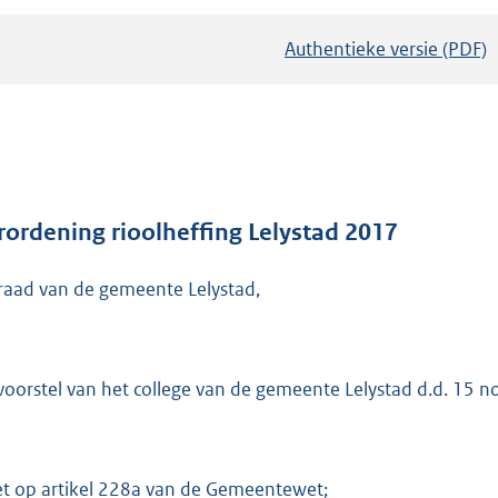
Authentieke versie (PDF)
b
e
s
t
a
n
d
rordening rioolheffing Lelystad 2017
s
raad van de gemeente Lelystad,
g
r
o
o
voorstel van het college van de gemeente Lelystad d.d. 15 
t
t
e
et op artikel 228a van de Gemeentewet;