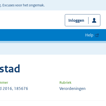
g. Excuses voor het ongemak.
Inloggen
Help
stad
ummer
Rubriek
d 2016, 185676
Verordeningen