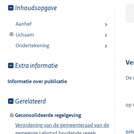
Toon
Inhoudsopgave
meer
van:
Aanhef
Lichaam
Ondertekening
Ve
Toon
Extra informatie
meer
De 
van:
Informatie over publicatie
Toon
Gerelateerd
op 
meer
van:
Geconsolideerde regelgeving
Verordening van de gemeenteraad van de
gel
gemeente Lelystad houdende regels