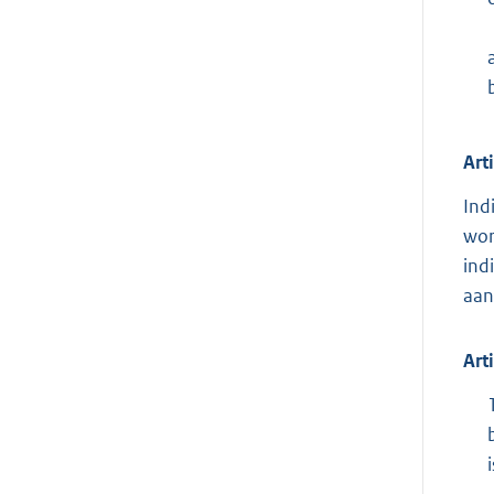
Art
Ind
wor
ind
aan
Art