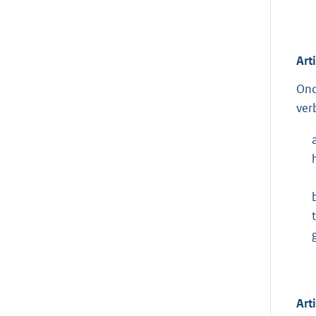
Art
Ond
ver
Art