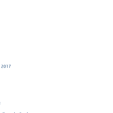
K
g 2017
: