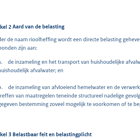
ikel
2
Aard van de belasting
er de naam rioolheffing wordt een directe belasting geheve
bonden zijn aan:
a.
de inzameling en het transport van huishoudelijke afvalw
huishoudelijk afvalwater; en
b.
de inzameling van afvloeiend hemelwater en de verwer
treffen van maatregelen teneinde structureel nadelige gevo
gegeven bestemming zoveel mogelijk te voorkomen of te be
ikel
3
Belastbaar feit en belastingplicht