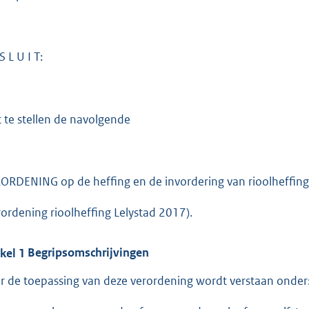
:
3
3
1
S L U I T:
b
t te stellen de navolgende
ORDENING op de heffing en de invordering van rioolheffin
rordening rioolheffing Lelystad 2017).
ikel
1
Begripsomschrijvingen
r de toepassing van deze verordening wordt verstaan onder