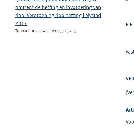
omtrent de heffing en invordering van
riool Verordening rioolheffing Lelystad
2017
B E 
Toon op Lokale wet- en regelgeving
vas
VER
(Ve
Art
Voo