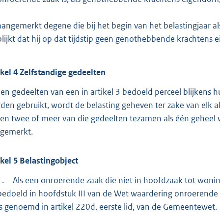
aangemerkt degene die bij het begin van het belastingjaar als 
blijkt dat hij op dat tijdstip geen genothebbende krachtens e
ikel
4
Zelfstandige gedeelten
ien gedeelten van een in artikel 3 bedoeld perceel blijkens h
den gebruikt, wordt de belasting geheven ter zake van elk 
ien twee of meer van die gedeelten tezamen als één geheel 
gemerkt.
ikel
5
Belastingobject
1.
Als een onroerende zaak die niet in hoofdzaak tot woni
bedoeld in hoofdstuk III van de Wet waardering onroerende z
is genoemd in artikel 220d, eerste lid, van de Gemeentewet.