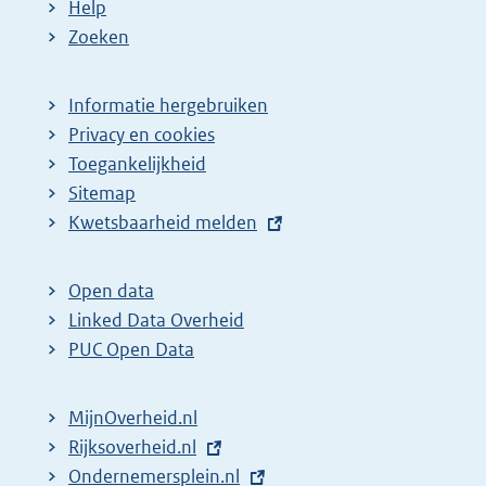
Help
Zoeken
Informatie hergebruiken
Privacy en cookies
Toegankelijkheid
Sitemap
E
Kwetsbaarheid melden
x
t
Open data
e
Linked Data Overheid
r
PUC Open Data
n
e
MijnOverheid.nl
l
E
Rijksoverheid.nl
i
x
E
Ondernemersplein.nl
n