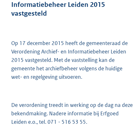
Informatiebeheer Leiden 2015
s
vastgesteld
g
r
o
o
t
Op 17 december 2015 heeft de gemeenteraad de
t
Verordening Archief- en Informatiebeheer Leiden
e
:
2015 vastgesteld. Met de vaststelling kan de
2
gemeente het archiefbeheer volgens de huidige
5
wet- en regelgeving uitvoeren.
2
K
b
De verordening treedt in werking op de dag na deze
bekendmaking. Nadere informatie bij Erfgoed
Leiden e.o., tel. 071 - 516 53 55.