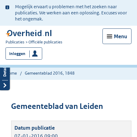
Ter
Mogelijk ervaart u problemen met het zoeken naar
informatie:
publicaties. We werken aan een oplossing. Excuses voor
het ongemak.
Menu
U
Publicaties
Officiële publicaties
bent
Inloggen
nu
hier:
Home
Gemeenteblad 2016, 1848
Gemeenteblad van Leiden
07-01-2016 09:00