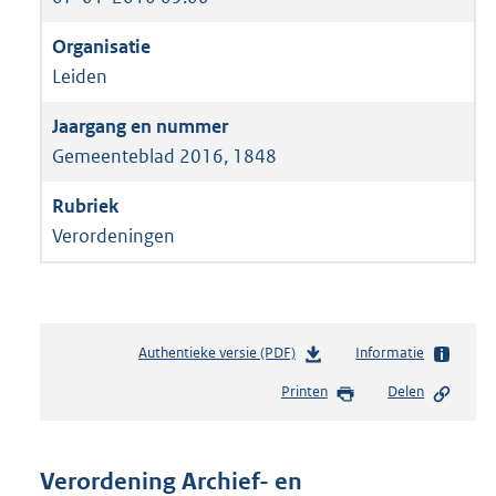
Leiden
Gemeenteblad 2016, 1848
Verordeningen
Authentieke versie (PDF)
b
Informatie
e
Printen
Delen
s
t
a
n
Verordening Archief- en
d