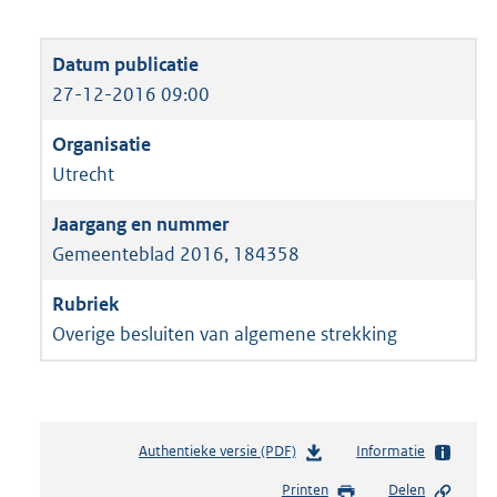
27-12-2016 09:00
Utrecht
Gemeenteblad 2016, 184358
Overige besluiten van algemene strekking
Authentieke versie (PDF)
b
Informatie
e
Printen
Delen