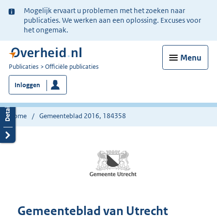
Ter
Mogelijk ervaart u problemen met het zoeken naar
informatie:
publicaties. We werken aan een oplossing. Excuses voor
het ongemak.
Menu
U
Publicaties
Officiële publicaties
bent
Inloggen
nu
hier:
Home
Gemeenteblad 2016, 184358
Gemeenteblad van Utrecht