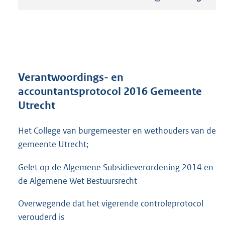
s
t
a
n
d
s
g
r
Verantwoordings- en
o
accountantsprotocol 2016 Gemeente
o
Utrecht
t
t
e
Het College van burgemeester en wethouders van de
:
gemeente Utrecht;
5
7
Gelet op de Algemene Subsidieverordening 2014 en
3
de Algemene Wet Bestuursrecht
K
b
Overwegende dat het vigerende controleprotocol
verouderd is