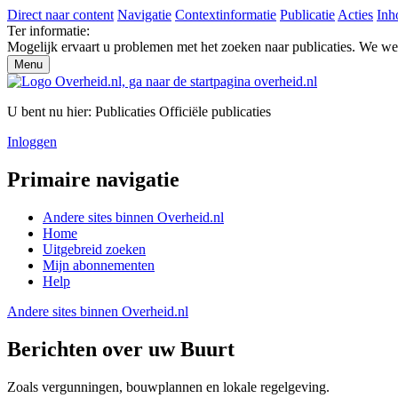
Direct naar content
Navigatie
Contextinformatie
Publicatie
Acties
Inh
Ter informatie:
Mogelijk ervaart u problemen met het zoeken naar publicaties. We w
Menu
U bent nu hier:
Publicaties
Officiële publicaties
Inloggen
Primaire navigatie
Andere sites binnen
Overheid.nl
Home
Uitgebreid zoeken
Mijn abonnementen
Help
Andere sites binnen
Overheid.nl
Berichten over uw Buurt
Zoals vergunningen, bouwplannen en lokale regelgeving.