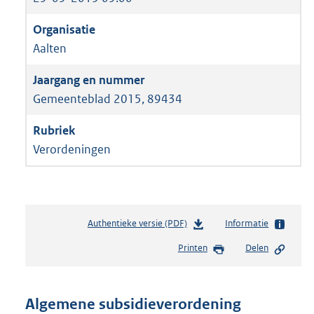
Aalten
Gemeenteblad 2015, 89434
Verordeningen
Authentieke versie (PDF)
b
Informatie
e
Printen
Delen
s
t
a
n
Algemene subsidieverordening
d