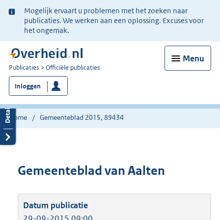
Ter
Mogelijk ervaart u problemen met het zoeken naar
informatie:
publicaties. We werken aan een oplossing. Excuses voor
het ongemak.
Menu
U
Publicaties
Officiële publicaties
bent
Inloggen
nu
hier:
Home
Gemeenteblad 2015, 89434
Gemeenteblad van Aalten
29-09-2015 09:00