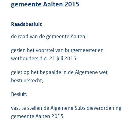
gemeente Aalten 2015
s
g
r
Raadsbesluit
o
o
de raad van de gemeente Aalten;
t
t
gezien het voorstel van burgemeester en
e
:
wethouders d.d. 21 juli 2015;
9
3
gelet op het bepaalde in de Algemene wet
1
bestuursrecht;
K
b
Besluit:
vast te stellen de Algemene Subsidieverordening
gemeente Aalten 2015