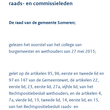
raads- en commissieleden
s
g
r
o
De raad van de gemeente
Someren;
o
t
t
e
gelezen het voorstel van het college van
:
burgemeester en wethouders van 27 mei 2015;
3
7
0
K
b
gelet op de artikelen 95, 96, eerste en tweede lid en
97 en 147 van de Gemeentewet, de artikelen 22,
eerste lid, 23, eerste lid, 27a, vijfde lid, van het
Rechtspositiebesluit wethouders, en de artikelen 4,
7a, vierde lid, 13, tweede lid, 14, eerste lid, en 15
,
van het Rechtspositiebesluit raads- en