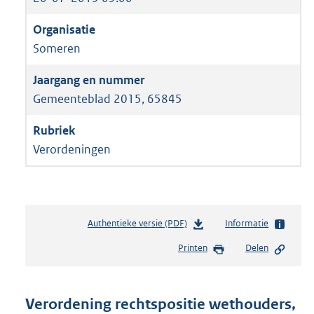
Someren
Gemeenteblad 2015, 65845
Verordeningen
Authentieke versie (PDF)
b
Informatie
e
Printen
Delen
s
t
a
n
Verordening rechtspositie wethouders,
d