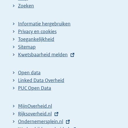
Zoeken
Informatie hergebruiken
Privacy en cookies
Toegankelijkheid
Sitemap
E
Kwetsbaarheid melden
x
t
Open data
e
Linked Data Overheid
r
PUC Open Data
n
e
MijnOverheid.nl
l
E
Rijksoverheid.nl
i
x
E
Ondernemersplein.nl
n