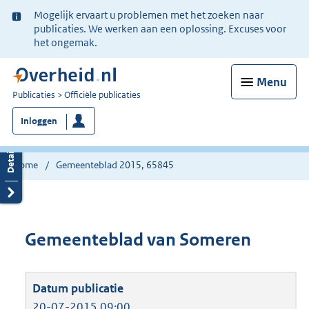
Ter
Mogelijk ervaart u problemen met het zoeken naar
informatie:
publicaties. We werken aan een oplossing. Excuses voor
het ongemak.
Menu
U
Publicaties
Officiële publicaties
bent
Inloggen
nu
hier:
Home
Gemeenteblad 2015, 65845
Gemeenteblad van Someren
20-07-2015 09:00