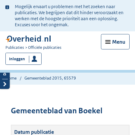
Ter
Mogelijk ervaart u problemen met het zoeken naar
informatie:
publicaties. We begrijpen dat dit hinder veroorzaakt en
werken met de hoogste prioriteit aan een oplossing.
Excuses voor het ongemak.
Menu
U
Publicaties
Officiële publicaties
bent
Inloggen
nu
hier:
Home
Gemeenteblad 2015, 65579
Gemeenteblad van Boekel