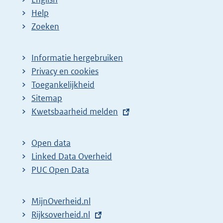
Help
Zoeken
Informatie hergebruiken
Privacy en cookies
Toegankelijkheid
Sitemap
E
Kwetsbaarheid melden
x
t
Open data
e
Linked Data Overheid
r
PUC Open Data
n
e
MijnOverheid.nl
l
E
Rijksoverheid.nl
i