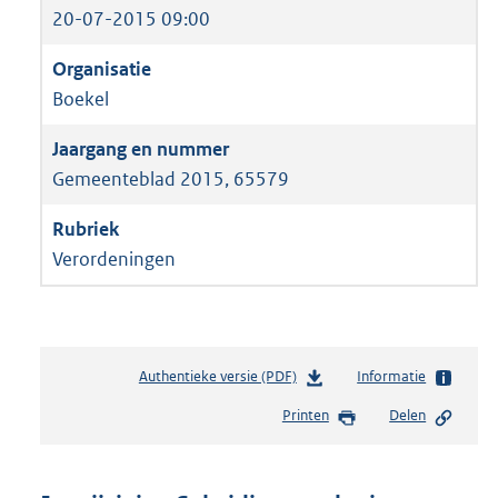
20-07-2015 09:00
Boekel
Gemeenteblad 2015, 65579
Verordeningen
Authentieke versie (PDF)
b
Informatie
e
Printen
Delen
s
t
a
n