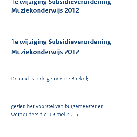
1e wijziging Subsidieverordening
d
Muziekonderwijs 2012
s
g
r
o
o
1e wijziging Subsidieverordening
t
t
Muziekonderwijs 2012
e
:
2
1
De raad van de gemeente Boekel;
5
K
b
gezien het voorstel van burgemeester en
wethouders d.d. 19 mei 2015