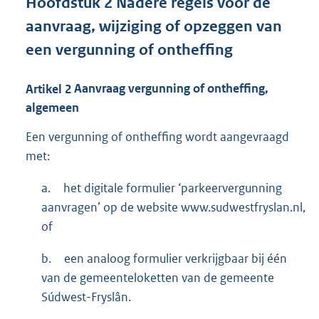
Hoofdstuk
2
Nadere regels voor de
aanvraag, wijziging of opzeggen van
een vergunning of ontheffing
Artikel
2
Aanvraag vergunning of ontheffing,
algemeen
Een vergunning of ontheffing wordt aangevraagd
met:
a.
het digitale formulier ‘parkeervergunning
aanvragen’ op de website www.sudwestfryslan.nl,
of
b.
een analoog formulier verkrijgbaar bij één
van de gemeenteloketten van de gemeente
Súdwest-Fryslân.