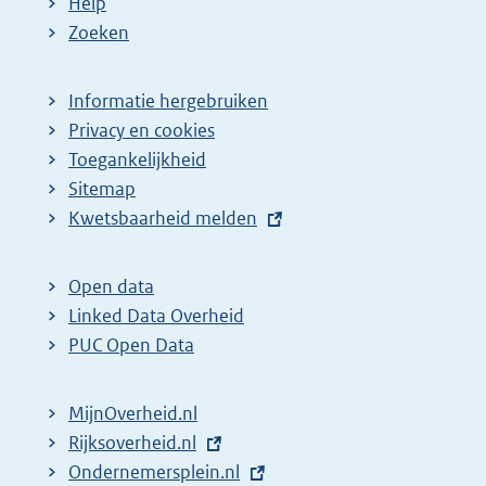
Help
Zoeken
Informatie hergebruiken
Privacy en cookies
Toegankelijkheid
Sitemap
E
Kwetsbaarheid melden
x
t
Open data
e
Linked Data Overheid
r
PUC Open Data
n
e
MijnOverheid.nl
l
E
Rijksoverheid.nl
i
x
E
Ondernemersplein.nl
n