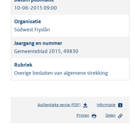
10-06-2015 09:00
Súdwest Fryslân
Gemeenteblad 2015, 49830
Overige besluiten van algemene strekking
Authentieke versie (PDF)
b
Informatie
e
Printen
Delen
s
t
a