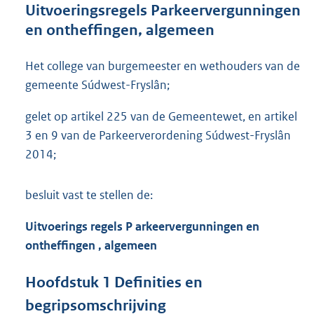
n
Uitvoeringsregels Parkeervergunningen
d
en ontheffingen, algemeen
s
g
r
Het college van burgemeester en wethouders van de
o
gemeente Súdwest-Fryslân;
o
t
gelet op artikel 225 van de Gemeentewet, en artikel
t
3 en 9 van de Parkeerverordening Súdwest-Fryslân
e
:
2014;
3
1
besluit vast te stellen de:
4
K
b
Uitvoerings
regels
P
arkeervergunningen en
ontheffingen
, algemeen
Hoofdstuk
1
Definities en
begripsomschrijving