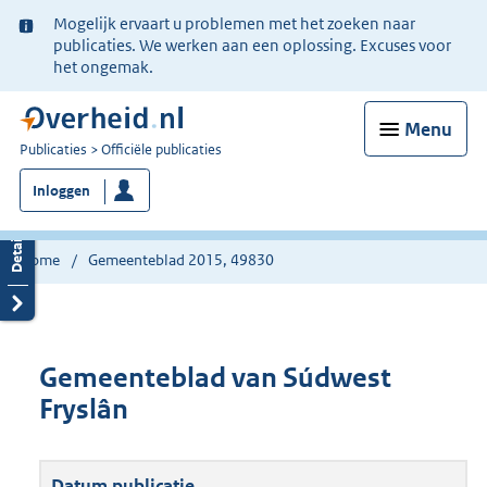
Ter
Mogelijk ervaart u problemen met het zoeken naar
informatie:
publicaties. We werken aan een oplossing. Excuses voor
het ongemak.
Menu
U
Publicaties
Officiële publicaties
bent
Inloggen
nu
hier:
Home
Gemeenteblad 2015, 49830
Gemeenteblad van Súdwest
Fryslân