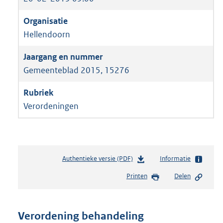
Hellendoorn
Gemeenteblad 2015, 15276
Verordeningen
Authentieke versie (PDF)
b
Informatie
e
Printen
Delen
s
t
a
n
Verordening behandeling
d