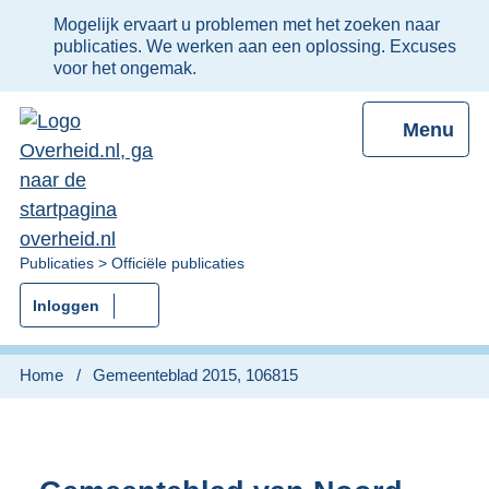
Ter
Mogelijk ervaart u problemen met het zoeken naar
informatie:
publicaties. We werken aan een oplossing. Excuses
voor het ongemak.
Menu
U
Publicaties
Officiële publicaties
bent
Inloggen
nu
hier:
Home
Gemeenteblad 2015, 106815