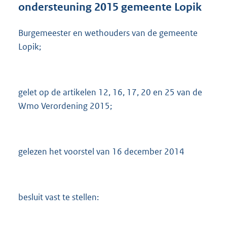
ondersteuning 2015 gemeente Lopik
s
g
r
Burgemeester en wethouders van de gemeente
o
Lopik;
o
t
t
e
gelet op de artikelen 12, 16, 17, 20 en 25 van de
:
Wmo Verordening 2015;
4
5
5
K
b
gelezen het voorstel van 16 december 2014
besluit vast te stellen: