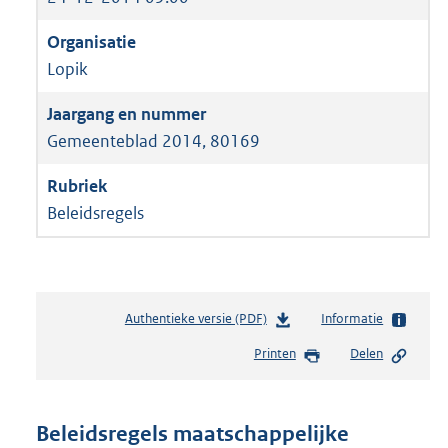
Lopik
Gemeenteblad 2014, 80169
Beleidsregels
Authentieke versie (PDF)
b
Informatie
e
Printen
Delen
s
t
a
n
Beleidsregels maatschappelijke
d