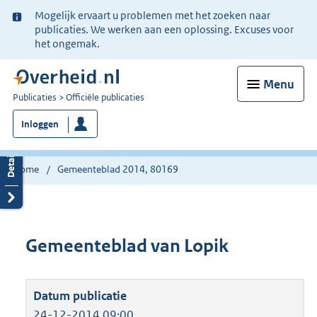
Ter
Mogelijk ervaart u problemen met het zoeken naar
informatie:
publicaties. We werken aan een oplossing. Excuses voor
het ongemak.
Menu
U
Publicaties
Officiële publicaties
bent
Inloggen
nu
hier:
Home
Gemeenteblad 2014, 80169
Gemeenteblad van Lopik
24-12-2014 09:00