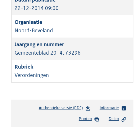
22-12-2014 09:00
Noord-Beveland
Gemeenteblad 2014, 73296
Verordeningen
Authentieke versie (PDF)
b
Informatie
e
Printen
Delen
s
t
a