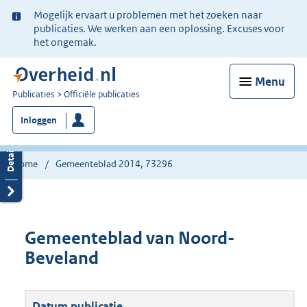
Ter
Mogelijk ervaart u problemen met het zoeken naar
informatie:
publicaties. We werken aan een oplossing. Excuses voor
het ongemak.
Menu
U
Publicaties
Officiële publicaties
bent
Inloggen
nu
hier:
Home
Gemeenteblad 2014, 73296
Gemeenteblad van Noord-
Beveland