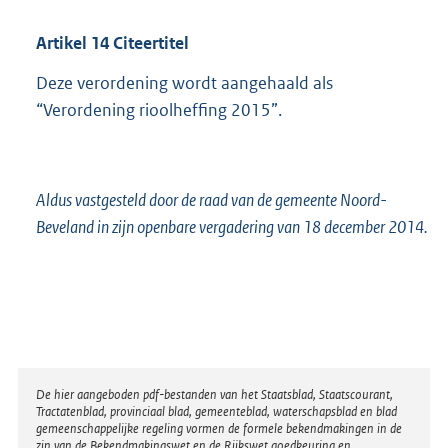
Artikel
14
Citeertitel
Deze verordening wordt aangehaald als
“Verordening rioolheffing 2015”.
Aldus vastgesteld door de raad van de gemeente Noord-
Beveland in zijn openbare vergadering van 18 december 2014.
Disclaimer
De hier aangeboden pdf-bestanden van het Staatsblad, Staatscourant,
Tractatenblad, provinciaal blad, gemeenteblad, waterschapsblad en blad
gemeenschappelijke regeling vormen de formele bekendmakingen in de
zin van de Bekendmakingswet en de Rijkswet goedkeuring en