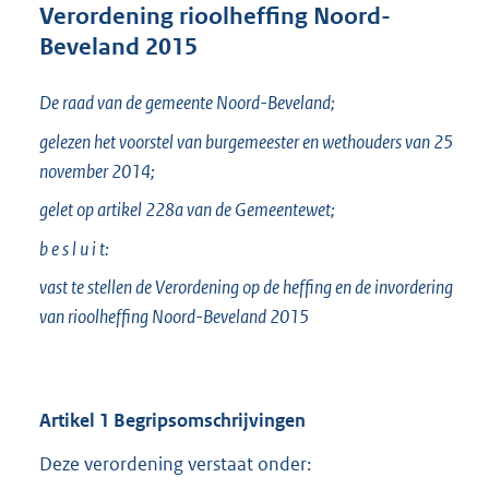
n
Verordening rioolheffing Noord-
d
Beveland 2015
s
g
r
De raad van de gemeente Noord-Beveland;
o
gelezen het voorstel van burgemeester en wethouders van 25
o
t
november 2014;
t
gelet op artikel 228a van de Gemeentewet;
e
:
b e s l u i t:
2
5
vast te stellen de Verordening op de heffing en de invordering
3
van rioolheffing Noord-Beveland 2015
K
b
Artikel
1
Begripsomschrijvingen
Deze verordening verstaat onder: