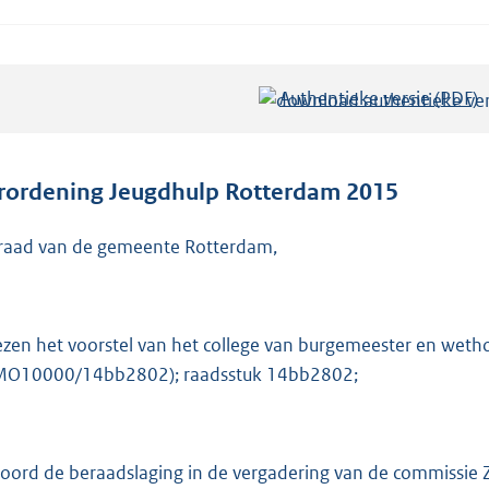
Authentieke versie (PDF)
b
e
s
t
rordening Jeugdhulp Rotterdam 2015
a
n
raad van de gemeente Rotterdam,
d
s
g
ezen het voorstel van het college van burgemeester en weth
r
O10000/14bb2802); raadsstuk 14bb2802;
o
o
t
oord de beraadslaging in de vergadering van de commissie Z
t