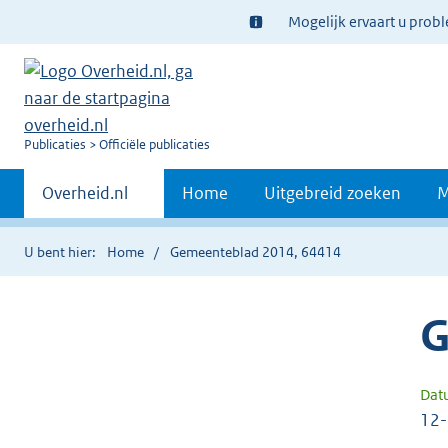
Ter
Mogelijk ervaart u prob
informatie:
U
Publicaties
Officiële publicaties
bent
Primaire
nu
Andere
Overheid.nl
Home
Uitgebreid zoeken
M
hier:
sites
navigatie
binnen
U bent hier:
Home
Gemeenteblad 2014, 64414
G
Dat
12-