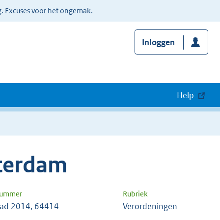
g. Excuses voor het ongemak.
Inloggen
Help
terdam
nummer
Rubriek
ad 2014, 64414
Verordeningen