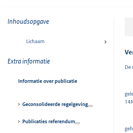
Toon
Inhoudsopgave
meer
van:
Lichaam
Ve
Toon
Extra informatie
De 
meer
van:
Informatie over publicatie
gel
14M
Geconsolideerde regelgeving
Publicaties referendum
geh