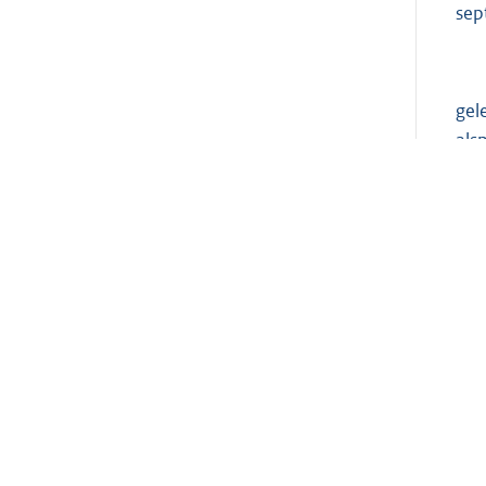
sep
gel
als
ove
voo
per
waa
kin
bes