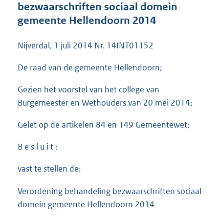
bezwaarschriften sociaal domein
s
gemeente Hellendoorn 2014
g
r
o
Nijverdal, 1 juli 2014 Nr. 14INT01152
o
t
De raad van de gemeente Hellendoorn;
t
e
Gezien het voorstel van het college van
:
3
Burgemeester en Wethouders van 20 mei 2014;
9
1
Gelet op de artikelen 84 en 149 Gemeentewet;
K
b
B e s l u i t :
vast te stellen de:
Verordening behandeling bezwaarschriften sociaal
domein gemeente Hellendoorn 2014