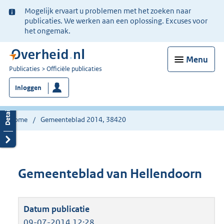
Ter
Mogelijk ervaart u problemen met het zoeken naar
informatie:
publicaties. We werken aan een oplossing. Excuses voor
het ongemak.
Menu
U
Publicaties
Officiële publicaties
bent
Inloggen
nu
hier:
Home
Gemeenteblad 2014, 38420
Gemeenteblad van Hellendoorn
09-07-2014 12:28