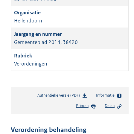
Hellendoorn
Gemeenteblad 2014, 38420
Verordeningen
Authentieke versie (PDF)
b
Informatie
e
Printen
Delen
s
t
a
n
Verordening behandeling
d