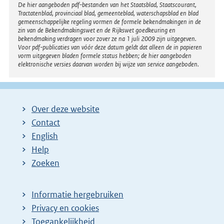
Disclaimer
De hier aangeboden pdf-bestanden van het Staatsblad, Staatscourant,
Tractatenblad, provinciaal blad, gemeenteblad, waterschapsblad en blad
gemeenschappelijke regeling vormen de formele bekendmakingen in de
zin van de Bekendmakingswet en de Rijkswet goedkeuring en
bekendmaking verdragen voor zover ze na 1 juli 2009 zijn uitgegeven.
Voor pdf-publicaties van vóór deze datum geldt dat alleen de in papieren
vorm uitgegeven bladen formele status hebben; de hier aangeboden
elektronische versies daarvan worden bij wijze van service aangeboden.
Over deze website
Contact
English
Help
Zoeken
Informatie hergebruiken
Privacy en cookies
Toegankelijkheid