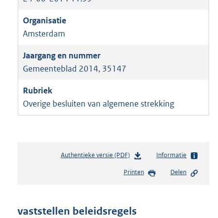
Amsterdam
Gemeenteblad 2014, 35147
Overige besluiten van algemene strekking
Authentieke versie (PDF)
b
Informatie
e
Printen
Delen
s
t
a
n
vaststellen beleidsregels
d