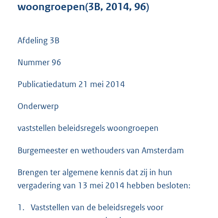
woongroepen(3B, 2014, 96)
s
g
r
o
Afdeling 3B
o
t
Nummer 96
t
e
Publicatiedatum 21 mei 2014
:
5
Onderwerp
5
6
vaststellen beleidsregels woongroepen
K
b
Burgemeester en wethouders van Amsterdam
Brengen ter algemene kennis dat zij in hun
vergadering van 13 mei 2014 hebben besloten:
1.
Vaststellen van de beleidsregels voor