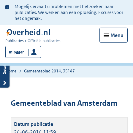
Ter
Mogelijk ervaart u problemen met het zoeken naar
informatie:
publicaties. We werken aan een oplossing. Excuses voor
het ongemak.
Menu
U
Publicaties
Officiële publicaties
bent
Inloggen
nu
hier:
Home
Gemeenteblad 2014, 35147
Gemeenteblad van Amsterdam
24-06-2014 11:59