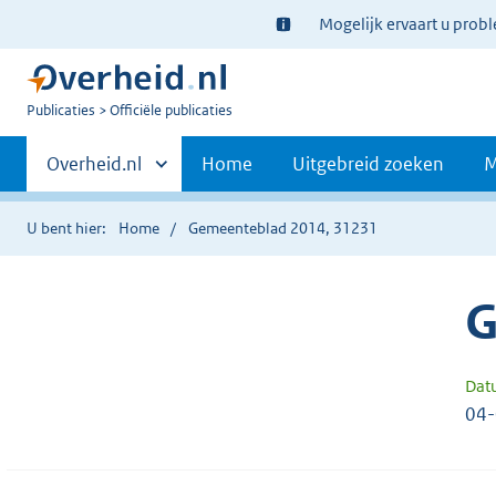
Ter
Mogelijk ervaart u prob
informatie:
U
Publicaties
Officiële publicaties
bent
Primaire
nu
Andere
Overheid.nl
Home
Uitgebreid zoeken
M
hier:
sites
navigatie
binnen
U bent hier:
Home
Gemeenteblad 2014, 31231
G
Dat
04-