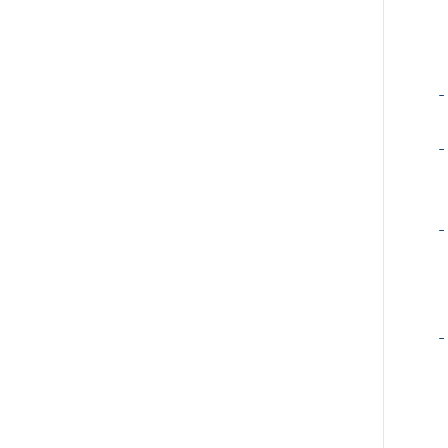
-
-
-
-