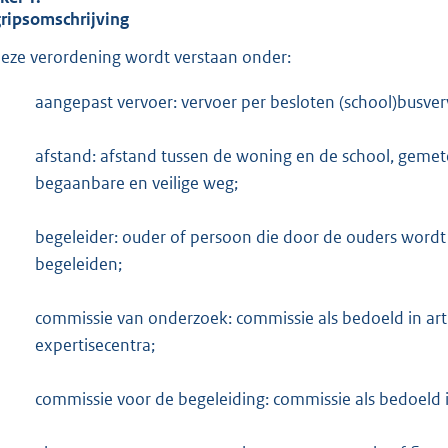
:
ripsomschrijving
3
,
deze verordening wordt verstaan onder:
6
aangepast vervoer: vervoer per besloten (school)busvervoe
b
afstand: afstand tussen de woning en de school, gemete
begaanbare en veilige weg;
begeleider: ouder of persoon die door de ouders wordt i
begeleiden;
commissie van onderzoek: commissie als bedoeld in arti
expertisecentra;
commissie voor de begeleiding: commissie als bedoeld i