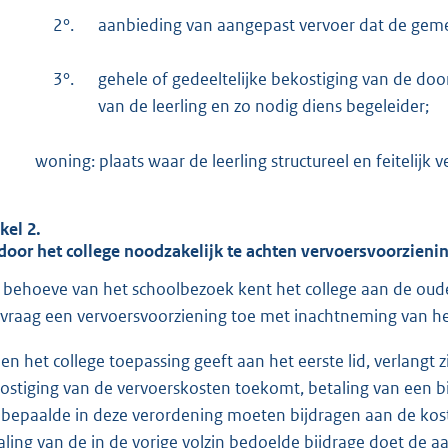
2°.
aanbieding van aangepast vervoer dat de geme
3°.
gehele of gedeeltelijke bekostiging van de doo
van de leerling en zo nodig diens begeleider;
woning: plaats waar de leerling structureel en feitelijk ver
kel 2.
door het college noodzakelijk te achten vervoersvoorzieni
 behoeve van het schoolbezoek kent het college aan de oude
vraag een vervoersvoorziening toe met inachtneming van he
ien het college toepassing geeft aan het eerste lid, verlangt 
ostiging van de vervoerskosten toekomt, betaling van een b
 bepaalde in deze verordening moeten bijdragen aan de koste
aling van de in de vorige volzin bedoelde bijdrage doet de a