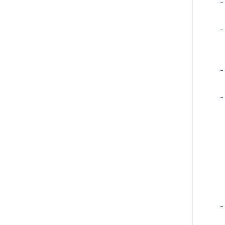
-
-
-
-
-