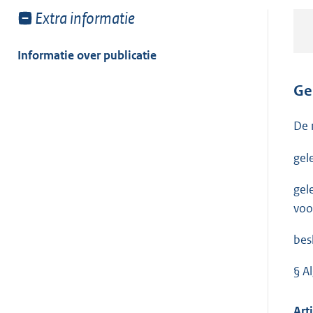
Toon
Extra informatie
meer
van:
Informatie over publicatie
Ge
De 
gel
gel
voo
bes
§ A
Arti