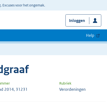
g. Excuses voor het ongemak.
Inloggen
Help
dgraaf
nummer
Rubriek
ad 2014, 31231
Verordeningen