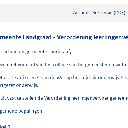
Authentieke versie (PDF)
b
e
s
t
meente Landgraaf - Verordening leerlingenv
a
n
raad van de gemeente Landgraaf
;
d
ezen het voorstel van het college van burgemeester en weth
s
g
et op de artikelen 4 van de Wet op het primair onderwijs, 4
r
rtgezet onderwijs;
o
o
luit vast te stellen de Verordening leerlingenvervoer gemee
t
lgemene bepalingen
t
e
kel 1.