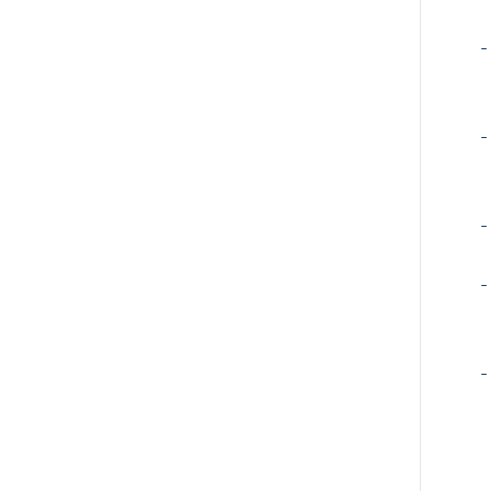
-
-
-
-
-