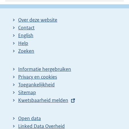
g
i
Over deze website
n
Contact
a
English
Help
Zoeken
Informatie hergebruiken
Privacy en cookies
Toegankelijkheid
Sitemap
E
Kwetsbaarheid melden
x
t
Open data
e
Linked Data Overheid