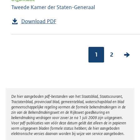
Tweede Kamer der Staten-Generaal
Download PDF
1
2
V
o
l
g
e
Disclaimer
De hier aangeboden pdf-bestanden van het Staatsblad, Staatscourant,
n
Tractatenblad, provinciaal blad, gemeenteblad, waterschapsblad en blad
gemeenschappelijke regeling vormen de formele bekendmakingen in de
d
zin van de Bekendmakingswet en de Rijkswet goedkeuring en
bekendmaking verdragen voor zover ze na 1 juli 2009 zijn uitgegeven.
e
Voor pdf-publicaties van vóór deze datum geldt dat alleen de in papieren
vorm uitgegeven bladen formele status hebben; de hier aangeboden
p
elektronische versies daarvan worden bij wijze van service aangeboden.
a