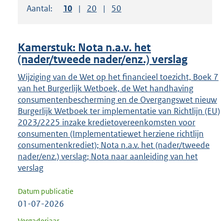
Aantal:
Toon
10
resultaten per pagina
Toon
20
resultaten per pagina
Toon
50
resultaten per pagina
om
ENTER
om
Kamerstuk: Nota n.a.v. het
uw
(nader/tweede nader/enz.) verslag
keuze
Wijziging van de Wet op het financieel toezicht, Boek 7
te
van het Burgerlijk Wetboek, de Wet handhaving
bevestigen.
consumentenbescherming en de Overgangswet nieuw
Burgerlijk Wetboek ter implementatie van Richtlijn (EU)
2023/2225 inzake kredietovereenkomsten voor
consumenten (Implementatiewet herziene richtlijn
consumentenkrediet); Nota n.a.v. het (nader/tweede
nader/enz.) verslag; Nota naar aanleiding van het
verslag
Datum publicatie
01-07-2026
Vergaderjaar