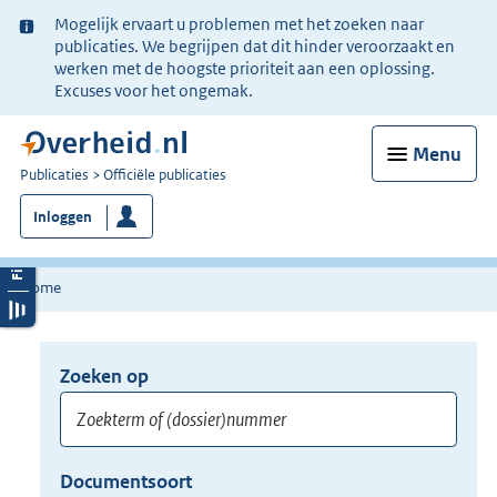
Ter
Mogelijk ervaart u problemen met het zoeken naar
informatie:
publicaties. We begrijpen dat dit hinder veroorzaakt en
werken met de hoogste prioriteit aan een oplossing.
Excuses voor het ongemak.
Menu
U
Publicaties
Officiële publicaties
bent
Inloggen
nu
hier:
Home
Zoeken op
Opnieuw
zoeken:
Zoekterm
Vul
Documentsoort
of
hier