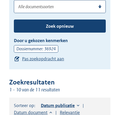
Gebruik
(dossier)nummer
uw
de
zoekterm
TAB
of
toets,
Zoek opnieuw
(dossier)nummer
of
in
de
Door u gekozen kenmerken
pijl
Dossiernummer: 36924
beneden
Pas zoekopdracht aan
toets
om
toegang
te
Zoekresultaten
krijgen
1 - 10 van de 11 resultaten
tot
de
Sorteer op:
Sorteer op:
Datum publicatie
suggesties.
Sorteer op:
Datum document
Sorteer op:
Relevantie
Druk