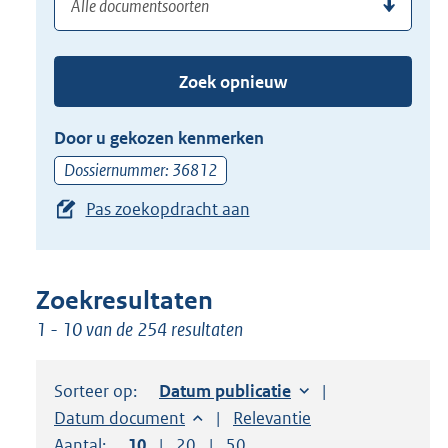
(dossier)nummer
uw
de
zoekterm
TAB
of
toets,
Zoek opnieuw
(dossier)nummer
of
in
de
Door u gekozen kenmerken
pijl
Dossiernummer: 36812
beneden
Pas zoekopdracht aan
toets
om
toegang
te
Zoekresultaten
krijgen
1 - 10 van de 254 resultaten
tot
de
Sorteer op:
Sorteer op:
Datum publicatie
suggesties.
Sorteer op:
Datum document
Sorteer op:
Relevantie
Druk
Aantal:
Toon
10
resultaten per pagina
Toon
20
resultaten per pagina
Toon
50
resultaten per pagina