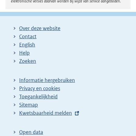
elektronische versies daarvan worden bij wijze van service aangeboden.
a
g
i
Over deze website
n
Contact
a
English
Help
Zoeken
Informatie hergebruiken
Privacy en cookies
Toegankelijkheid
Sitemap
E
Kwetsbaarheid melden
x
t
Open data