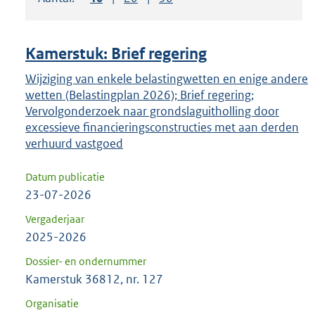
om
ENTER
om
Kamerstuk: Brief regering
uw
keuze
Wijziging van enkele belastingwetten en enige andere
wetten (Belastingplan 2026); Brief regering;
te
Vervolgonderzoek naar grondslaguitholling door
bevestigen.
excessieve financieringsconstructies met aan derden
verhuurd vastgoed
Datum publicatie
23-07-2026
Vergaderjaar
2025-2026
Dossier- en ondernummer
Kamerstuk 36812, nr. 127
Organisatie