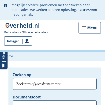
Ter
Mogelijk ervaart u problemen met het zoeken naar
informatie:
publicaties. We werken aan een oplossing. Excuses voor
het ongemak.
Menu
U
Publicaties
Officiële publicaties
bent
Inloggen
nu
hier:
Home
Zoeken op
Opnieuw
zoeken:
Zoekterm
Vul
Documentsoort
of
hier
Gebruik