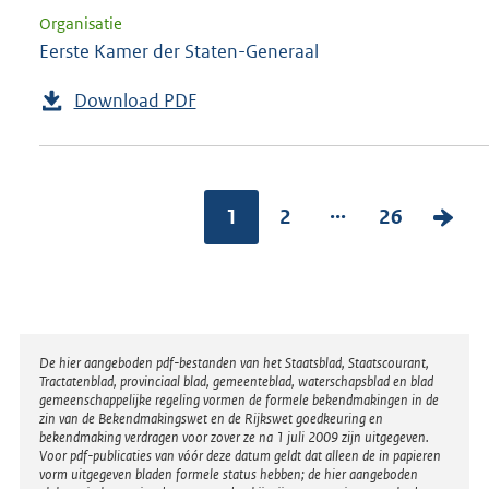
Organisatie
Eerste Kamer der Staten-Generaal
Download PDF
...
1
2
26
V
o
l
g
e
Disclaimer
De hier aangeboden pdf-bestanden van het Staatsblad, Staatscourant,
n
Tractatenblad, provinciaal blad, gemeenteblad, waterschapsblad en blad
gemeenschappelijke regeling vormen de formele bekendmakingen in de
d
zin van de Bekendmakingswet en de Rijkswet goedkeuring en
bekendmaking verdragen voor zover ze na 1 juli 2009 zijn uitgegeven.
e
Voor pdf-publicaties van vóór deze datum geldt dat alleen de in papieren
vorm uitgegeven bladen formele status hebben; de hier aangeboden
p