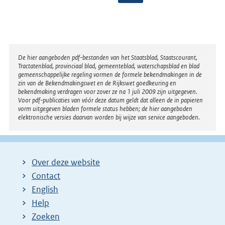
o
l
g
e
Disclaimer
De hier aangeboden pdf-bestanden van het Staatsblad, Staatscourant,
n
Tractatenblad, provinciaal blad, gemeenteblad, waterschapsblad en blad
gemeenschappelijke regeling vormen de formele bekendmakingen in de
d
zin van de Bekendmakingswet en de Rijkswet goedkeuring en
bekendmaking verdragen voor zover ze na 1 juli 2009 zijn uitgegeven.
e
Voor pdf-publicaties van vóór deze datum geldt dat alleen de in papieren
vorm uitgegeven bladen formele status hebben; de hier aangeboden
p
elektronische versies daarvan worden bij wijze van service aangeboden.
a
g
i
Over deze website
n
Contact
a
English
Help
Zoeken