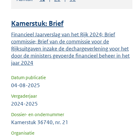
om
ENTER
om
Kamerstuk: Brief
uw
keuze
Financieel Jaarverslag van het Rijk 2024; Brief
commissie; Brief van de commissie voor de
te
Rijksuitgaven inzake de dechargeverlening voor het
bevestigen.
door de ministers gevoerde financieel beheer in het
jaar 2024
Datum publicatie
04-08-2025
Vergaderjaar
2024-2025
Dossier- en ondernummer
Kamerstuk 36740, nr. 21
Organisatie