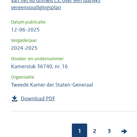
van het lid Grinwis c.s. over een jaarlijks
vereenvoudigingsplan
Datum publicatie
12-06-2025
Vergaderjaar
2024-2025
Dossier- en ondernummer
Kamerstuk 36740, nr. 16
Organisatie
Tweede Kamer der Staten-Generaal
Download PDF
1
2
3
V