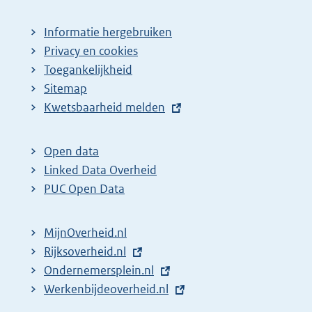
Informatie hergebruiken
Privacy en cookies
Toegankelijkheid
Sitemap
E
Kwetsbaarheid melden
x
t
Open data
e
Linked Data Overheid
r
PUC Open Data
n
e
MijnOverheid.nl
l
E
Rijksoverheid.nl
i
x
E
Ondernemersplein.nl
n
t
x
E
Werkenbijdeoverheid.nl
k
e
t
x