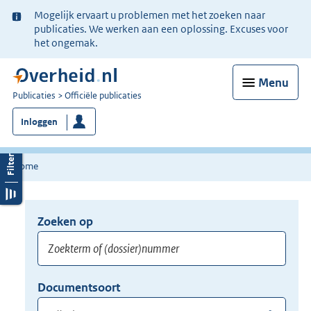
Ter
Mogelijk ervaart u problemen met het zoeken naar
informatie:
publicaties. We werken aan een oplossing. Excuses voor
het ongemak.
Menu
U
Publicaties
Officiële publicaties
bent
Inloggen
nu
hier:
Home
Zoeken op
Opnieuw
zoeken:
Zoekterm
Vul
Documentsoort
of
hier
Gebruik