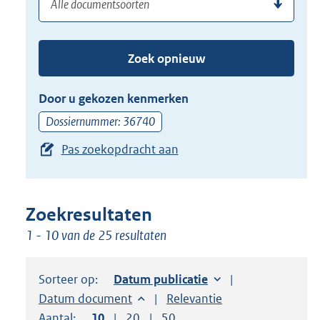
(dossier)nummer
uw
de
zoekterm
TAB
of
toets,
Zoek opnieuw
(dossier)nummer
of
in
de
Door u gekozen kenmerken
pijl
Dossiernummer: 36740
beneden
Pas zoekopdracht aan
toets
om
toegang
te
Zoekresultaten
krijgen
1 - 10 van de 25 resultaten
tot
de
Sorteer op:
Sorteer op:
Datum publicatie
suggesties.
Sorteer op:
Datum document
Sorteer op:
Relevantie
Druk
Aantal:
Toon
10
resultaten per pagina
Toon
20
resultaten per pagina
Toon
50
resultaten per pagina