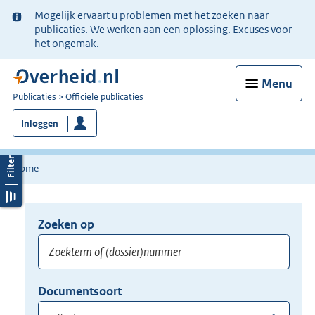
Ter
Mogelijk ervaart u problemen met het zoeken naar
informatie:
publicaties. We werken aan een oplossing. Excuses voor
het ongemak.
Menu
U
Publicaties
Officiële publicaties
bent
Inloggen
nu
hier:
Home
Zoeken op
Opnieuw
zoeken:
Zoekterm
Vul
Documentsoort
of
hier
Gebruik