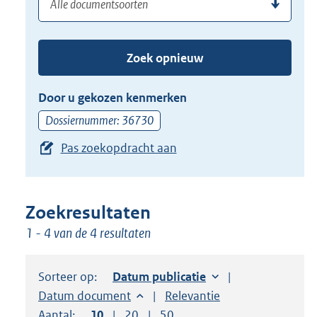
(dossier)nummer
uw
de
zoekterm
TAB
of
toets,
Zoek opnieuw
(dossier)nummer
of
in
de
Door u gekozen kenmerken
pijl
Dossiernummer: 36730
beneden
Pas zoekopdracht aan
toets
om
toegang
te
Zoekresultaten
krijgen
1 - 4 van de 4 resultaten
tot
de
Sorteer op:
Sorteer op:
Datum publicatie
suggesties.
Sorteer op:
Datum document
Sorteer op:
Relevantie
Druk
Aantal:
Toon
10
resultaten per pagina
Toon
20
resultaten per pagina
Toon
50
resultaten per pagina