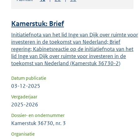
om
ENTER
om
Kamerstuk: Brief
uw
keuze
Initiatiefnota van het lid Inge van Dijk over ruimte voor
investeren in de toekomst van Nederland; Brief
te
regering; Kabinetsreactie op de initiatiefnota van het
bevestigen.
lid Inge van Dijk over ruimte voor investeren in de
toekomst van Nederland (Kamerstuk 36730-2)
Datum publicatie
03-12-2025
Vergaderjaar
2025-2026
Dossier- en ondernummer
Kamerstuk 36730, nr. 3
Organisatie