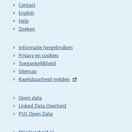
Contact
English
Help
Zoeken
Informatie hergebruiken
Privacy en cookies
Toegankelijkheid
Sitemap
E
Kwetsbaarheid melden
x
t
Open data
e
Linked Data Overheid
r
PUC Open Data
n
e