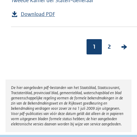
Tweede Kamer der Staten-Generaal
Download PDF
1
2
V
o
l
g
e
Disclaimer
De hier aangeboden pdf-bestanden van het Staatsblad, Staatscourant,
n
Tractatenblad, provinciaal blad, gemeenteblad, waterschapsblad en blad
gemeenschappelijke regeling vormen de formele bekendmakingen in de
d
zin van de Bekendmakingswet en de Rijkswet goedkeuring en
bekendmaking verdragen voor zover ze na 1 juli 2009 zijn uitgegeven.
e
Voor pdf-publicaties van vóór deze datum geldt dat alleen de in papieren
vorm uitgegeven bladen formele status hebben; de hier aangeboden
p
elektronische versies daarvan worden bij wijze van service aangeboden.
a