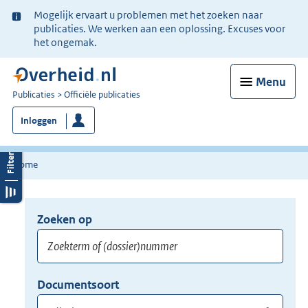
Ter
Mogelijk ervaart u problemen met het zoeken naar
informatie:
publicaties. We werken aan een oplossing. Excuses voor
het ongemak.
Menu
U
Publicaties
Officiële publicaties
bent
Inloggen
nu
hier:
Home
Zoeken op
Opnieuw
zoeken:
Zoekterm
Vul
Documentsoort
of
hier
Gebruik