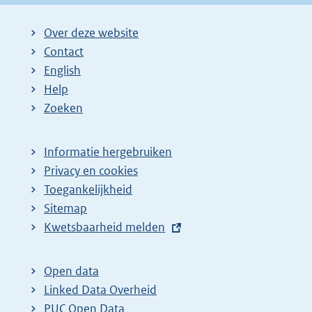
g
i
Over deze website
n
Contact
a
English
Help
Zoeken
Informatie hergebruiken
Privacy en cookies
Toegankelijkheid
Sitemap
E
Kwetsbaarheid melden
x
t
Open data
e
Linked Data Overheid
r
PUC Open Data