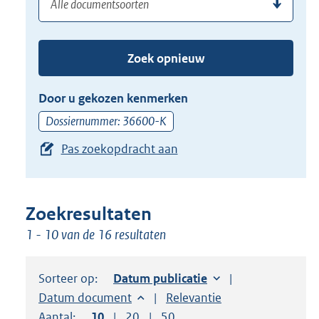
(dossier)nummer
uw
de
zoekterm
TAB
of
toets,
Zoek opnieuw
(dossier)nummer
of
in
de
Door u gekozen kenmerken
pijl
Dossiernummer: 36600-K
beneden
Pas zoekopdracht aan
toets
om
toegang
te
Zoekresultaten
krijgen
1 - 10 van de 16 resultaten
tot
de
Sorteer op:
Sorteer op:
Datum publicatie
suggesties.
Sorteer op:
Datum document
Sorteer op:
Relevantie
Druk
Aantal:
Toon
10
resultaten per pagina
Toon
20
resultaten per pagina
Toon
50
resultaten per pagina