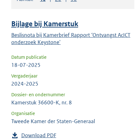
om
ENTER
om
Bijlage bij Kamerstuk
uw
keuze
Beslisnota bij Kamerbrief Rapport ‘Ontvangst AcICT
onderzoek Keystone'
te
bevestigen.
Datum publicatie
18-07-2025
Vergaderjaar
2024-2025
Dossier- en ondernummer
Kamerstuk 36600-K, nr. 8
Organisatie
Tweede Kamer der Staten-Generaal
Download PDF