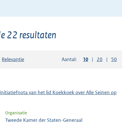
e 22 resultaten
Sorteer op:
Relevantie
Aantal:
Toon
10
resultaten per pag
Toon
20
resultaten p
Toon
50
resul
Initiatiefnota van het lid Koekkoek over Alle Seinen op
Organisatie
Tweede Kamer der Staten-Generaal