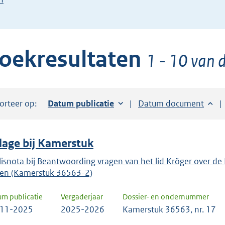
de
pijl
beneden
oekresultaten
toets
1 - 10 van d
om
toegang
te
orteer op:
Sorteer op:
Datum publicatie
Sorteer op:
Datum document
krijgen
tot
de
jlage bij Kamerstuk
suggesties.
Druk
lisnota bij Beantwoording vragen van het lid Kröger over de 
en (Kamerstuk 36563-2)
om
ENTER
um publicatie
Vergaderjaar
Dossier- en ondernummer
om
-11-2025
2025-2026
Kamerstuk 36563, nr. 17
uw