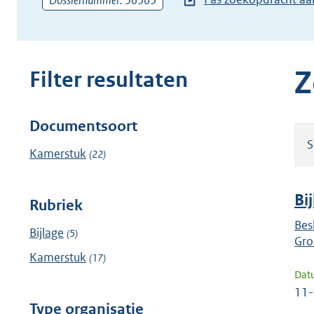
Dossiernummer: 36563
zoekterm
of
(dossier)nummer
in
Z
Filter resultaten
Documentsoort
Filter
S
resultaten
Kamerstuk
(22)
Bi
Rubriek
Bes
Bijlage
(5)
Gro
Kamerstuk
(17)
Dat
11
Type organisatie