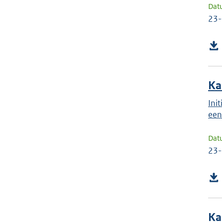
Dat
23
Ka
Ini
een
Dat
23
Ka