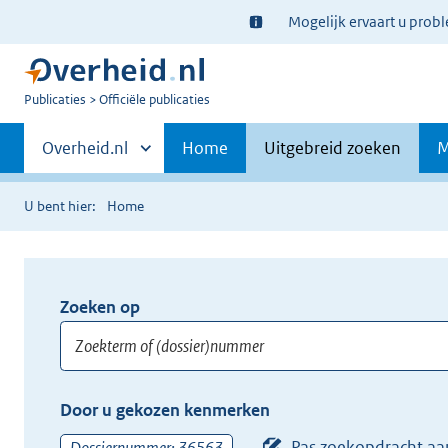
Ter
Mogelijk ervaart u prob
informatie:
U
Publicaties
Officiële publicaties
bent
Primaire
nu
Andere
Overheid.nl
Home
Uitgebreid zoeken
M
hier:
sites
navigatie
binnen
U bent hier:
Home
Zoeken op
Opnieuw
zoeken:
Zoekterm
Vul
Door u gekozen kenmerken
of
hier
(dossier)nummer
uw
Pas zoekopdracht aa