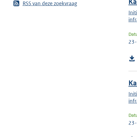
Ka
RSS van deze zoekvraag
Ini
inf
Dat
23
Ka
Ini
inf
Dat
23