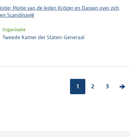
Motie; Motie van de leden Kröger en Dassen over zich
 en Scandinavië
Organisatie
Tweede Kamer der Staten-Generaal
1
2
3
V
o
l
g
e
n