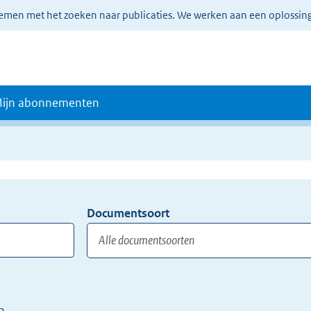
lemen met het zoeken naar publicaties. We werken aan een oplossin
ijn abonnementen
Documentsoort
Gebruik
de
TAB
toets,
of
n