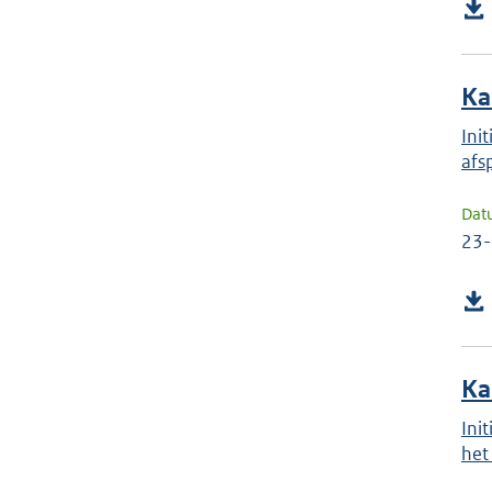
Ka
Ini
afs
Dat
23
Ka
Ini
het