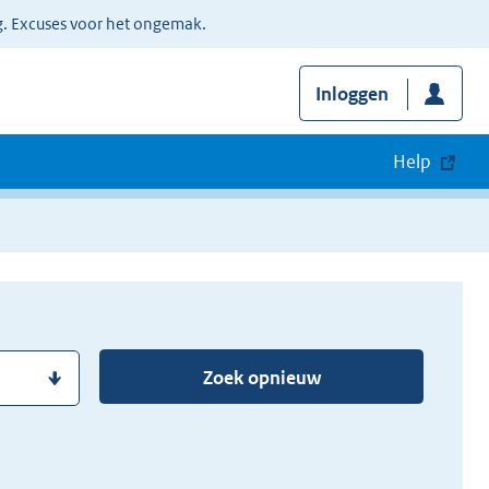
g. Excuses voor het ongemak.
Inloggen
Help
Zoek opnieuw