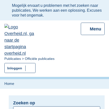
Ter
Mogelijk ervaart u problemen met het zoeken naar
informatie:
publicaties. We werken aan een oplossing. Excuses
voor het ongemak.
Menu
U
Publicaties
Officiële publicaties
bent
Inloggen
nu
hier:
Home
Zoeken op
Opnieuw