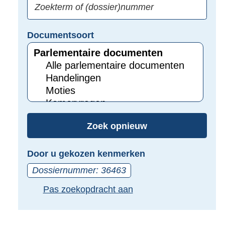
zoeken:
Zoekterm
Vul
Documentsoort
of
hier
Gebruik
(dossier)nummer
uw
de
zoekterm
TAB
of
toets,
(dossier)nummer
of
in
de
Zoek opnieuw
pijl
beneden
Door u gekozen kenmerken
toets
Dossiernummer: 36463
om
toegang
Pas zoekopdracht aan
te
krijgen