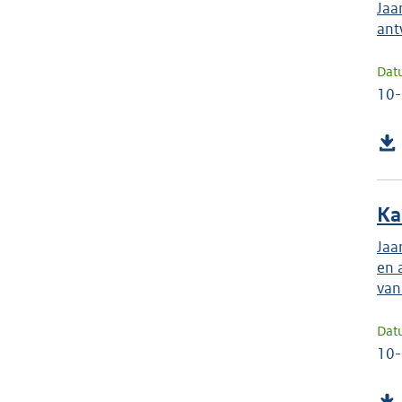
Jaa
ant
Dat
10
Ka
Jaa
en 
van
Dat
10