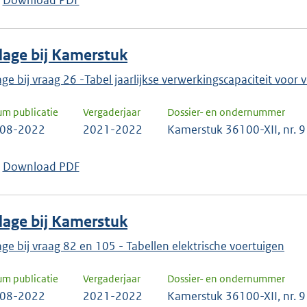
Download PDF
keuze
te
bevestigen.
jlage bij Kamerstuk
lage bij vraag 26 -Tabel jaarlijkse verwerkingscapaciteit voo
um publicatie
Vergaderjaar
Dossier- en ondernummer
-08-2022
2021-2022
Kamerstuk 36100-XII, nr. 9
Download PDF
jlage bij Kamerstuk
lage bij vraag 82 en 105 - Tabellen elektrische voertuigen
um publicatie
Vergaderjaar
Dossier- en ondernummer
-08-2022
2021-2022
Kamerstuk 36100-XII, nr. 9