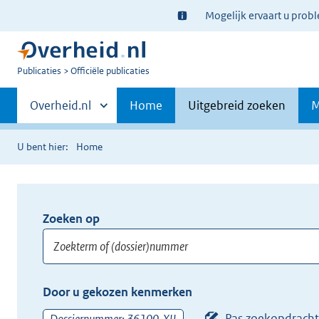
Ter
Mogelijk ervaart u prob
informatie:
U
Publicaties
Officiële publicaties
bent
Primaire
nu
Andere
Overheid.nl
Home
Uitgebreid zoeken
M
hier:
sites
navigatie
binnen
U bent hier:
Home
Zoeken op
Opnieuw
zoeken:
Zoekterm
Vul
Door u gekozen kenmerken
of
hier
(dossier)nummer
uw
Pas zoekopdracht