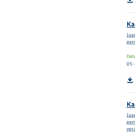
Ka
Jaa
een
Dat
05
Ka
Jaa
een
ver