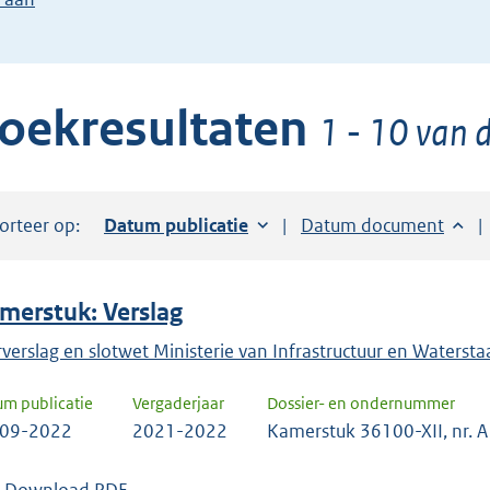
de
pijl
beneden
oekresultaten
toets
1 - 10 van d
om
toegang
te
orteer op:
Sorteer op:
Datum publicatie
Sorteer op:
Datum document
krijgen
tot
de
merstuk: Verslag
suggesties.
Druk
rverslag en slotwet Ministerie van Infrastructuur en Watersta
om
um publicatie
Vergaderjaar
Dossier- en ondernummer
ENTER
-09-2022
2021-2022
Kamerstuk 36100-XII, nr. A
om
uw