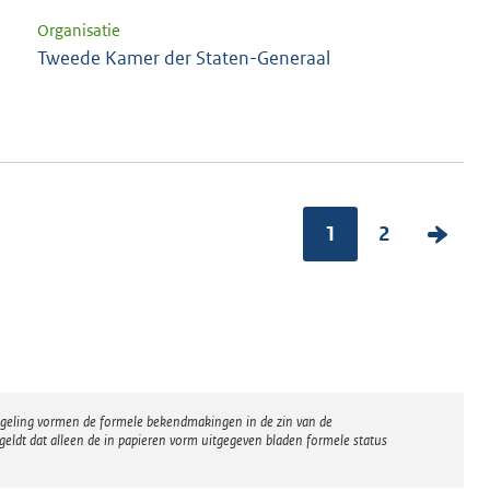
Organisatie
Tweede Kamer der Staten-Generaal
1
2
V
o
l
g
e
n
regeling vormen de formele bekendmakingen in de zin van de
d
eldt dat alleen de in papieren vorm uitgegeven bladen formele status
e