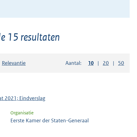
e 15 resultaten
Sorteer op:
Relevantie
Aantal:
Toon
10
resultaten per pag
Toon
20
resultaten p
Toon
50
resul
at 2021; Eindverslag
Organisatie
Eerste Kamer der Staten-Generaal