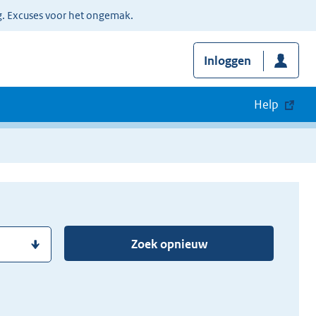
g. Excuses voor het ongemak.
Inloggen
Help
Zoek opnieuw