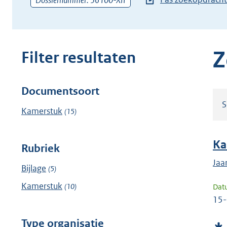
Dossiernummer: 36100-XII
zoekterm
of
(dossier)nummer
in
Z
Filter resultaten
Documentsoort
Filter
S
resultaten
Kamerstuk
(15)
Ka
Rubriek
Jaa
Bijlage
(5)
Kamerstuk
(10)
Dat
15
Type organisatie