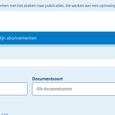
lemen met het zoeken naar publicaties. We werken aan een oplossin
ijn abonnementen
Documentsoort
Gebruik
de
TAB
toets,
of
 aan