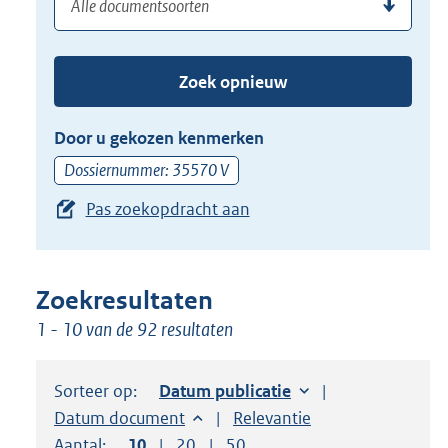
(dossier)nummer
uw
de
zoekterm
TAB
of
toets,
Zoek opnieuw
(dossier)nummer
of
in
de
Door u gekozen kenmerken
pijl
Dossiernummer: 35570 V
beneden
Pas zoekopdracht aan
toets
om
toegang
te
Zoekresultaten
krijgen
1 - 10 van de 92 resultaten
tot
de
Sorteer op:
Sorteer op:
Datum publicatie
suggesties.
Sorteer op:
Datum document
Sorteer op:
Relevantie
Druk
Aantal:
Toon
10
resultaten per pagina
Toon
20
resultaten per pagina
Toon
50
resultaten per pagina