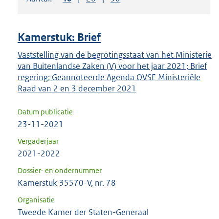
om
ENTER
om
Kamerstuk: Brief
uw
keuze
Vaststelling van de begrotingsstaat van het Ministerie
van Buitenlandse Zaken (V) voor het jaar 2021; Brief
te
regering; Geannoteerde Agenda OVSE Ministeriële
bevestigen.
Raad van 2 en 3 december 2021
Datum publicatie
23-11-2021
Vergaderjaar
2021-2022
Dossier- en ondernummer
Kamerstuk 35570-V, nr. 78
Organisatie
Tweede Kamer der Staten-Generaal