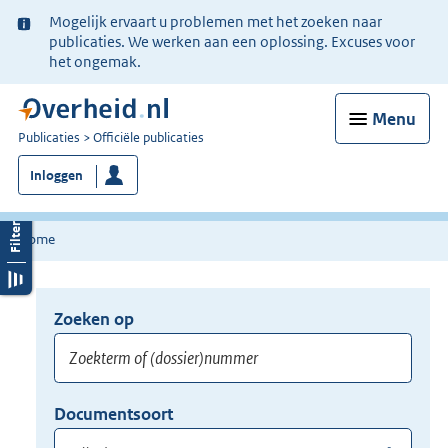
Ter
Mogelijk ervaart u problemen met het zoeken naar
informatie:
publicaties. We werken aan een oplossing. Excuses voor
het ongemak.
Menu
U
Publicaties
Officiële publicaties
bent
Inloggen
nu
hier:
Home
Zoeken op
Opnieuw
zoeken:
Zoekterm
Vul
Documentsoort
of
hier
Gebruik