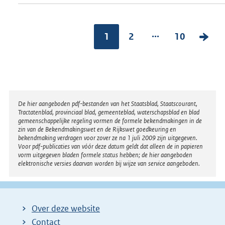
...
1
2
10
V
o
l
g
e
Disclaimer
De hier aangeboden pdf-bestanden van het Staatsblad, Staatscourant,
n
Tractatenblad, provinciaal blad, gemeenteblad, waterschapsblad en blad
gemeenschappelijke regeling vormen de formele bekendmakingen in de
d
zin van de Bekendmakingswet en de Rijkswet goedkeuring en
bekendmaking verdragen voor zover ze na 1 juli 2009 zijn uitgegeven.
e
Voor pdf-publicaties van vóór deze datum geldt dat alleen de in papieren
vorm uitgegeven bladen formele status hebben; de hier aangeboden
p
elektronische versies daarvan worden bij wijze van service aangeboden.
a
g
i
Over deze website
n
Contact