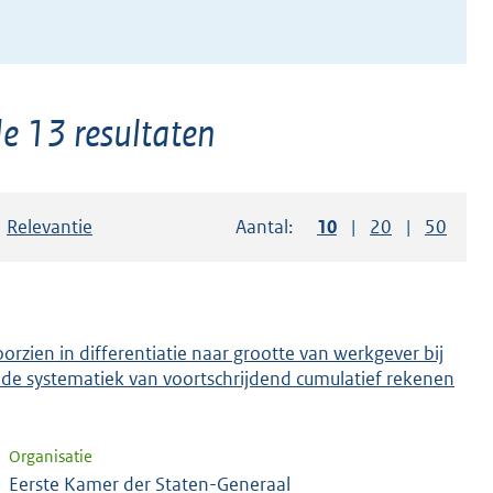
e 13 resultaten
Sorteer op:
Relevantie
Aantal:
Toon
10
resultaten per pag
Toon
20
resultaten p
Toon
50
resul
orzien in differentiatie naar grootte van werkgever bij
de systematiek van voortschrijdend cumulatief rekenen
Organisatie
Eerste Kamer der Staten-Generaal