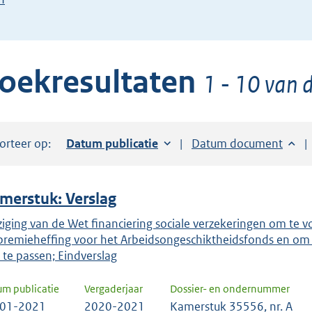
de
pijl
beneden
oekresultaten
toets
1 - 10 van d
om
toegang
te
orteer op:
Sorteer op:
Datum publicatie
Sorteer op:
Datum document
krijgen
tot
de
merstuk: Verslag
suggesties.
Druk
ziging van de Wet financiering sociale verzekeringen om te vo
premieheffing voor het Arbeidsongeschiktheidsfonds en om 
om
 te passen; Eindverslag
ENTER
om
um publicatie
Vergaderjaar
Dossier- en ondernummer
uw
-01-2021
2020-2021
Kamerstuk 35556, nr. A