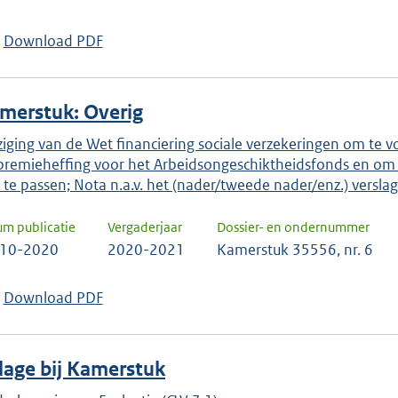
keuze
te
Download PDF
bevestigen.
merstuk: Overig
ziging van de Wet financiering sociale verzekeringen om te vo
premieheffing voor het Arbeidsongeschiktheidsfonds en om 
 te passen; Nota n.a.v. het (nader/tweede nader/enz.) verslag
um publicatie
Vergaderjaar
Dossier- en ondernummer
-10-2020
2020-2021
Kamerstuk 35556, nr. 6
Download PDF
jlage bij Kamerstuk