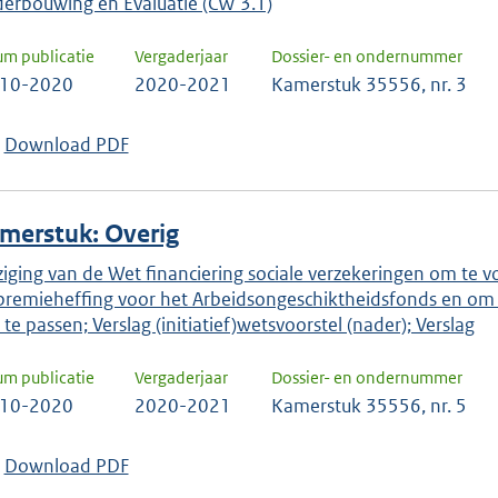
erbouwing en Evaluatie (CW 3.1)
um publicatie
Vergaderjaar
Dossier- en ondernummer
-10-2020
2020-2021
Kamerstuk 35556, nr. 3
Download PDF
merstuk: Overig
ziging van de Wet financiering sociale verzekeringen om te vo
premieheffing voor het Arbeidsongeschiktheidsfonds en om 
 te passen; Verslag (initiatief)wetsvoorstel (nader); Verslag
um publicatie
Vergaderjaar
Dossier- en ondernummer
-10-2020
2020-2021
Kamerstuk 35556, nr. 5
Download PDF