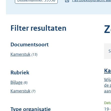
Dossiernummer: 35556
zoekterm
of
(dossier)nummer
in
Z
Filter resultaten
Documentsoort
Filter
S
resultaten
Kamerstuk
(13)
Ka
Rubriek
Wij
Bijlage
(6)
de 
Kamerstuk
aan
(7)
Dat
Type organisatie
19