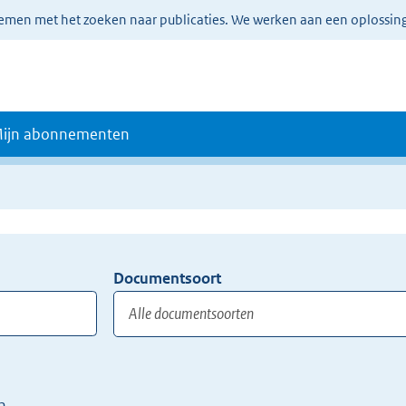
lemen met het zoeken naar publicaties. We werken aan een oplossin
ijn abonnementen
Documentsoort
Gebruik
de
TAB
toets,
of
n