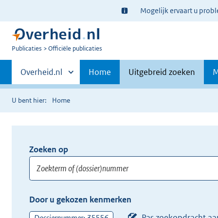
Ter
Mogelijk ervaart u prob
informatie:
U
Publicaties
Officiële publicaties
bent
Primaire
nu
Andere
Overheid.nl
Home
Uitgebreid zoeken
M
hier:
sites
navigatie
binnen
U bent hier:
Home
Zoeken op
Opnieuw
zoeken:
Zoekterm
Vul
Door u gekozen kenmerken
of
hier
(dossier)nummer
uw
Pas zoekopdracht aa