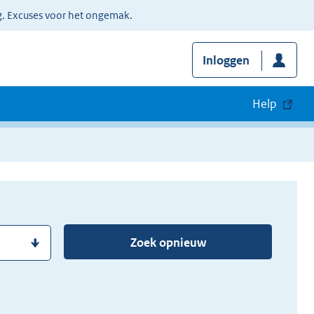
g. Excuses voor het ongemak.
Inloggen
Help
Zoek opnieuw