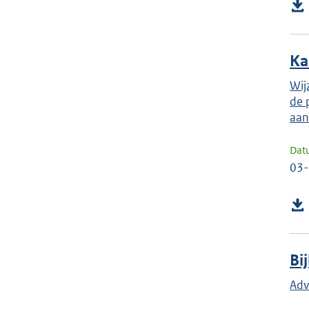
Ka
Wij
de 
aan
Dat
03
Bi
Adv