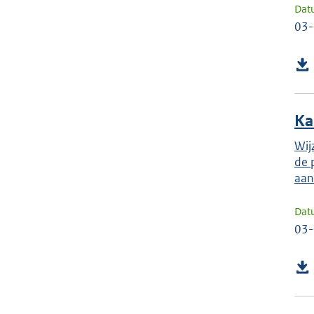
Dat
03
Ka
Wij
de 
aan
Dat
03