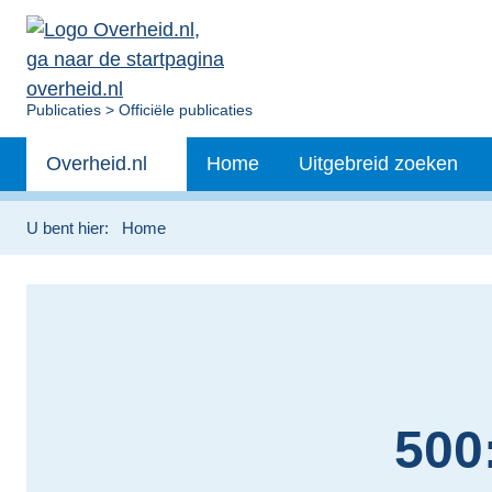
U
Publicaties
Officiële publicaties
bent
Primaire
nu
Andere
Overheid.nl
Home
Uitgebreid zoeken
hier:
navigatie
sites
binnen
U bent hier:
Home
500: