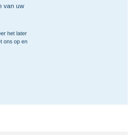
en van uw
er het later
t ons op en