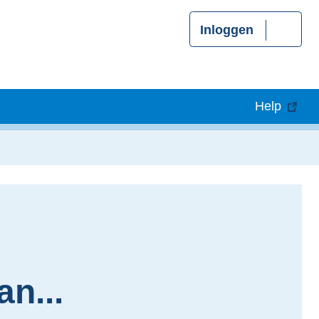
Inloggen
Help
an...