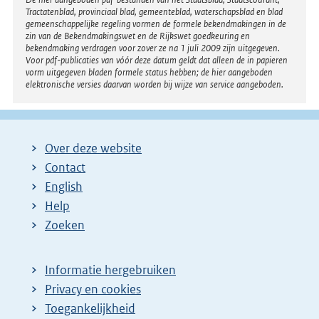
Disclaimer
n
Tractatenblad, provinciaal blad, gemeenteblad, waterschapsblad en blad
gemeenschappelijke regeling vormen de formele bekendmakingen in de
d
zin van de Bekendmakingswet en de Rijkswet goedkeuring en
bekendmaking verdragen voor zover ze na 1 juli 2009 zijn uitgegeven.
e
Voor pdf-publicaties van vóór deze datum geldt dat alleen de in papieren
vorm uitgegeven bladen formele status hebben; de hier aangeboden
p
elektronische versies daarvan worden bij wijze van service aangeboden.
a
g
i
Over deze website
n
Contact
a
English
Help
Zoeken
Informatie hergebruiken
Privacy en cookies
Toegankelijkheid