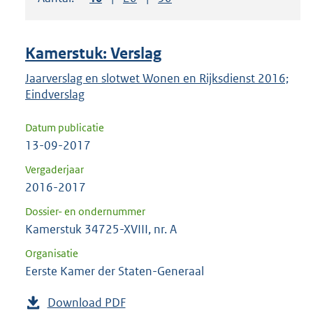
om
ENTER
om
Kamerstuk: Verslag
uw
keuze
Jaarverslag en slotwet Wonen en Rijksdienst 2016;
Eindverslag
te
bevestigen.
Datum publicatie
13-09-2017
Vergaderjaar
2016-2017
Dossier- en ondernummer
Kamerstuk 34725-XVIII, nr. A
Organisatie
Eerste Kamer der Staten-Generaal
Download PDF