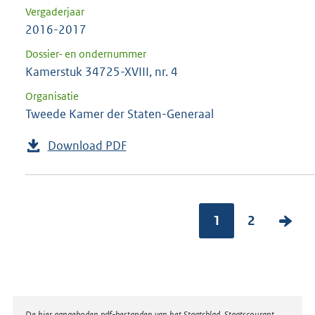
Vergaderjaar
2016-2017
Dossier- en ondernummer
Kamerstuk 34725-XVIII, nr. 4
Organisatie
Tweede Kamer der Staten-Generaal
Download PDF
1
2
V
o
l
g
e
De hier aangeboden pdf-bestanden van het Staatsblad, Staatscourant,