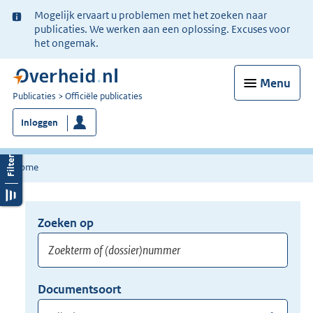
Ter
Mogelijk ervaart u problemen met het zoeken naar
informatie:
publicaties. We werken aan een oplossing. Excuses voor
het ongemak.
Menu
U
Publicaties
Officiële publicaties
bent
Inloggen
nu
hier:
Home
Zoeken op
Opnieuw
zoeken:
Zoekterm
Vul
Documentsoort
of
hier
Gebruik