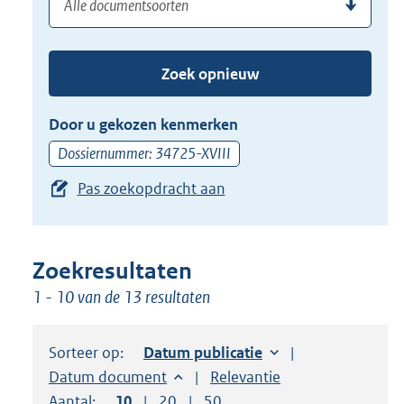
(dossier)nummer
uw
de
zoekterm
TAB
of
toets,
Zoek opnieuw
(dossier)nummer
of
in
de
Door u gekozen kenmerken
pijl
Dossiernummer: 34725-XVIII
beneden
Pas zoekopdracht aan
toets
om
toegang
te
Zoekresultaten
krijgen
1 - 10 van de 13 resultaten
tot
de
Sorteer op:
Sorteer op:
Datum publicatie
suggesties.
Sorteer op:
Datum document
Sorteer op:
Relevantie
Druk
Aantal:
Toon
10
resultaten per pagina
Toon
20
resultaten per pagina
Toon
50
resultaten per pagina