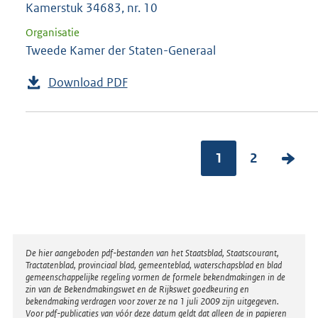
Kamerstuk 34683, nr. 10
Organisatie
Tweede Kamer der Staten-Generaal
Download PDF
1
2
V
o
l
g
e
Disclaimer
De hier aangeboden pdf-bestanden van het Staatsblad, Staatscourant,
n
Tractatenblad, provinciaal blad, gemeenteblad, waterschapsblad en blad
gemeenschappelijke regeling vormen de formele bekendmakingen in de
d
zin van de Bekendmakingswet en de Rijkswet goedkeuring en
bekendmaking verdragen voor zover ze na 1 juli 2009 zijn uitgegeven.
e
Voor pdf-publicaties van vóór deze datum geldt dat alleen de in papieren