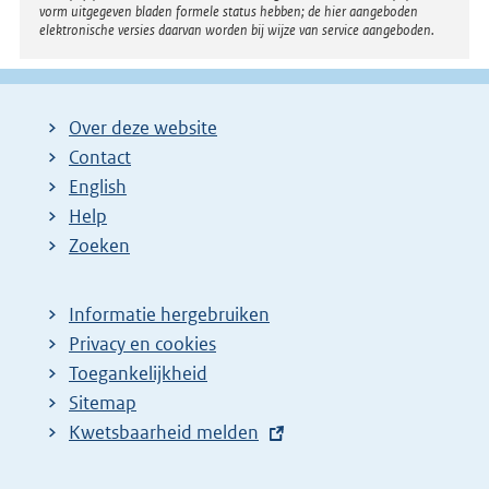
vorm uitgegeven bladen formele status hebben; de hier aangeboden
p
elektronische versies daarvan worden bij wijze van service aangeboden.
a
g
i
Over deze website
n
Contact
a
English
Help
Zoeken
Informatie hergebruiken
Privacy en cookies
Toegankelijkheid
Sitemap
E
Kwetsbaarheid melden
x