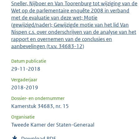
Sneller, Nijboer en Van Toorenburg tot wijziging van de
Wet op de parlementaire enquête 2008 in verband
met de evaluatie van deze wet; Motie
(gewijzigd/nader); Gewijzigde motie van het lid Van
Nispen c.s. over onderschrijven van de analyse van het
rapport en overnemen van de conclusies en
aanbevelingen (t.v.v. 34683-12)
Datum publicatie
29-11-2018
Vergaderjaar
2018-2019
Dossier- en ondernummer
Kamerstuk 34683, nr. 15
Organisatie
Tweede Kamer der Staten-Generaal
Download PDF