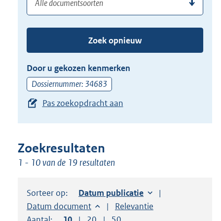
(dossier)nummer
uw
de
zoekterm
TAB
of
toets,
Zoek opnieuw
(dossier)nummer
of
in
de
Door u gekozen kenmerken
pijl
Dossiernummer: 34683
beneden
Pas zoekopdracht aan
toets
om
toegang
te
Zoekresultaten
krijgen
1 - 10 van de 19 resultaten
tot
de
Sorteer op:
Sorteer op:
Datum publicatie
suggesties.
Sorteer op:
Datum document
Sorteer op:
Relevantie
Druk
Aantal:
Toon
10
resultaten per pagina
Toon
20
resultaten per pagina
Toon
50
resultaten per pagina