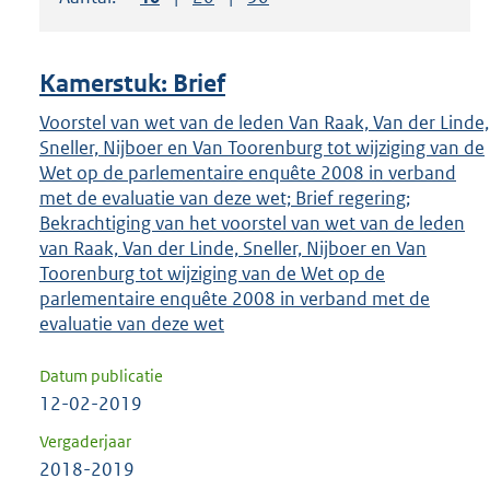
om
ENTER
om
Kamerstuk: Brief
uw
keuze
Voorstel van wet van de leden Van Raak, Van der Linde,
Sneller, Nijboer en Van Toorenburg tot wijziging van de
te
Wet op de parlementaire enquête 2008 in verband
bevestigen.
met de evaluatie van deze wet; Brief regering;
Bekrachtiging van het voorstel van wet van de leden
van Raak, Van der Linde, Sneller, Nijboer en Van
Toorenburg tot wijziging van de Wet op de
parlementaire enquête 2008 in verband met de
evaluatie van deze wet
Datum publicatie
12-02-2019
Vergaderjaar
2018-2019