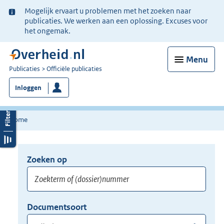
Ter
Mogelijk ervaart u problemen met het zoeken naar
informatie:
publicaties. We werken aan een oplossing. Excuses voor
het ongemak.
Menu
U
Publicaties
Officiële publicaties
bent
Inloggen
nu
hier:
Home
Zoeken op
Opnieuw
zoeken:
Zoekterm
Vul
Documentsoort
of
hier
Gebruik