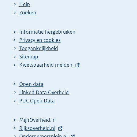
Help
Zoeken
Informatie hergebruiken
Privacy en cookies
Toegankelijkheid
Sitemap
E
Kwetsbaarheid melden
x
t
Open data
e
Linked Data Overheid
r
PUC Open Data
n
e
MijnOverheid.nl
l
E
Rijksoverheid.nl
i
x
E
Ondernemersplein.nl