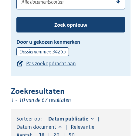
(dossier)nummer
uw
de
zoekterm
TAB
of
toets,
Zoek opnieuw
(dossier)nummer
of
in
de
Door u gekozen kenmerken
pijl
Dossiernummer: 34255
beneden
Pas zoekopdracht aan
toets
om
toegang
te
Zoekresultaten
krijgen
1 - 10 van de 67 resultaten
tot
de
Sorteer op:
Sorteer op:
Datum publicatie
suggesties.
Sorteer op:
Datum document
Sorteer op:
Relevantie
Druk
Aantal:
Toon
10
resultaten per pagina
Toon
20
resultaten per pagina
Toon
50
resultaten per pagina