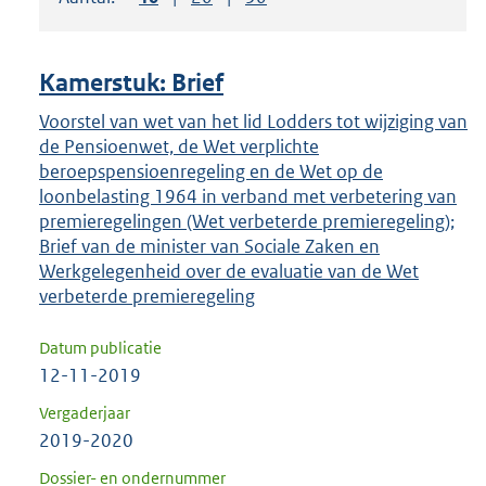
om
ENTER
om
Kamerstuk: Brief
uw
keuze
Voorstel van wet van het lid Lodders tot wijziging van
de Pensioenwet, de Wet verplichte
te
beroepspensioenregeling en de Wet op de
bevestigen.
loonbelasting 1964 in verband met verbetering van
premieregelingen (Wet verbeterde premieregeling);
Brief van de minister van Sociale Zaken en
Werkgelegenheid over de evaluatie van de Wet
verbeterde premieregeling
Datum publicatie
12-11-2019
Vergaderjaar
2019-2020
Dossier- en ondernummer