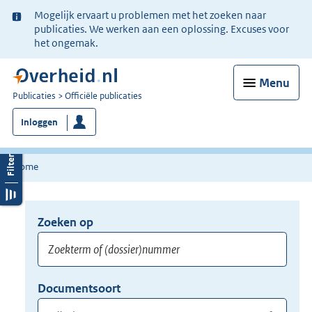
Ter
Mogelijk ervaart u problemen met het zoeken naar
informatie:
publicaties. We werken aan een oplossing. Excuses voor
het ongemak.
Menu
U
Publicaties
Officiële publicaties
bent
Inloggen
nu
hier:
Home
Zoeken op
Opnieuw
zoeken:
Zoekterm
Vul
Documentsoort
of
hier
Gebruik