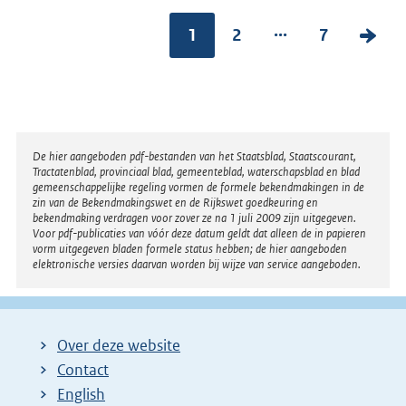
...
1
2
7
V
o
l
g
e
Disclaimer
De hier aangeboden pdf-bestanden van het Staatsblad, Staatscourant,
n
Tractatenblad, provinciaal blad, gemeenteblad, waterschapsblad en blad
gemeenschappelijke regeling vormen de formele bekendmakingen in de
d
zin van de Bekendmakingswet en de Rijkswet goedkeuring en
bekendmaking verdragen voor zover ze na 1 juli 2009 zijn uitgegeven.
e
Voor pdf-publicaties van vóór deze datum geldt dat alleen de in papieren
vorm uitgegeven bladen formele status hebben; de hier aangeboden
p
elektronische versies daarvan worden bij wijze van service aangeboden.
a
g
i
Over deze website
n
Contact
a
English