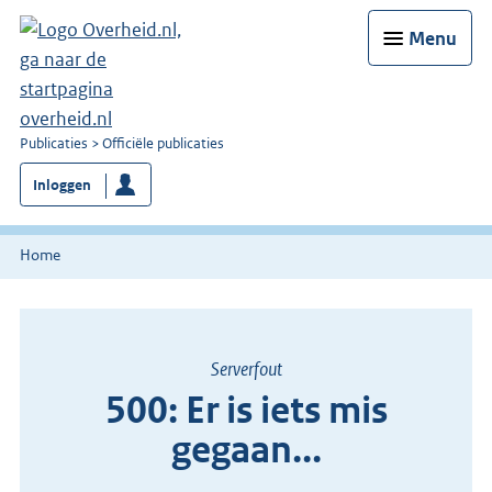
Menu
U
Publicaties
Officiële publicaties
bent
Inloggen
nu
hier:
Home
Serverfout
500: Er is iets mis
gegaan...