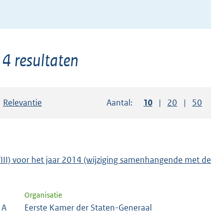
 4 resultaten
Sorteer op:
Relevantie
Aantal:
Toon
10
resultaten per pag
Toon
20
resultaten p
Toon
50
resul
VIII) voor het jaar 2014 (wijziging samenhangende met de
Organisatie
 A
Eerste Kamer der Staten-Generaal