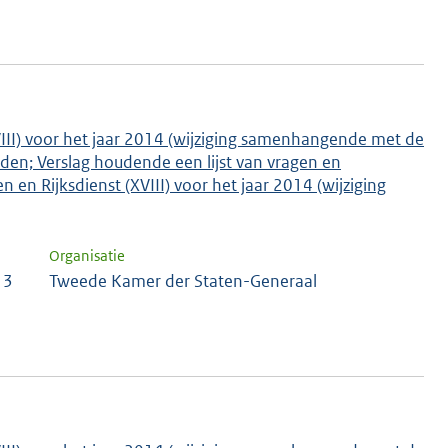
VIII) voor het jaar 2014 (wijziging samenhangende met de
den; Verslag houdende een lijst van vragen en
en Rijksdienst (XVIII) voor het jaar 2014 (wijziging
Organisatie
 3
Tweede Kamer der Staten-Generaal