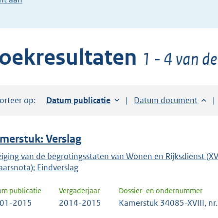
de
pijl
beneden
oekresultaten
toets
1 - 4 van de
om
toegang
te
orteer op:
Sorteer op:
Datum publicatie
Sorteer op:
Datum document
krijgen
tot
de
merstuk: Verslag
suggesties.
Druk
ziging van de begrotingsstaten van Wonen en Rijksdienst (X
aarsnota); Eindverslag
om
ENTER
um publicatie
Vergaderjaar
Dossier- en ondernummer
om
-01-2015
2014-2015
Kamerstuk 34085-XVIII, nr.
uw