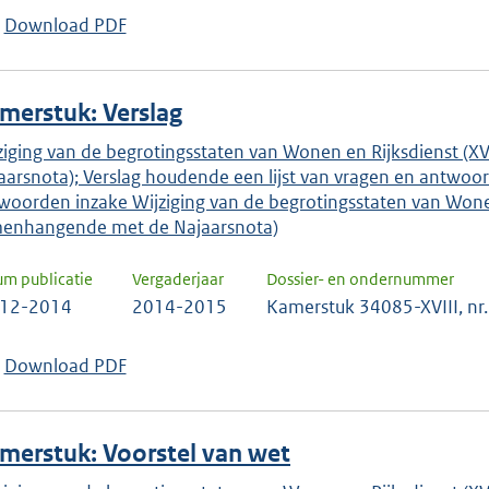
keuze
Download PDF
te
bevestigen.
merstuk: Verslag
ziging van de begrotingsstaten van Wonen en Rijksdienst (X
aarsnota); Verslag houdende een lijst van vragen en antwoor
woorden inzake Wijziging van de begrotingsstaten van Wonen 
enhangende met de Najaarsnota)
um publicatie
Vergaderjaar
Dossier- en ondernummer
-12-2014
2014-2015
Kamerstuk 34085-XVIII, nr.
Download PDF
merstuk: Voorstel van wet