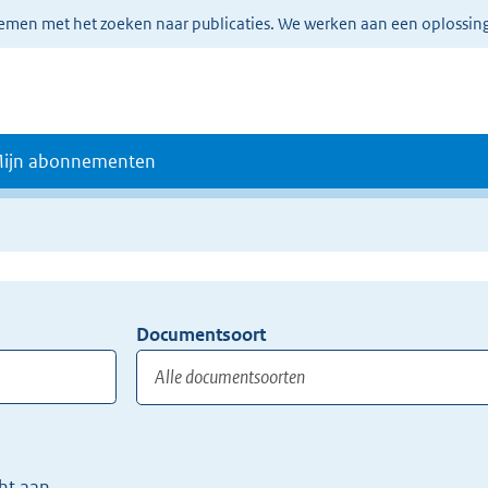
lemen met het zoeken naar publicaties. We werken aan een oplossin
ijn abonnementen
Documentsoort
Gebruik
de
TAB
toets,
of
ht aan