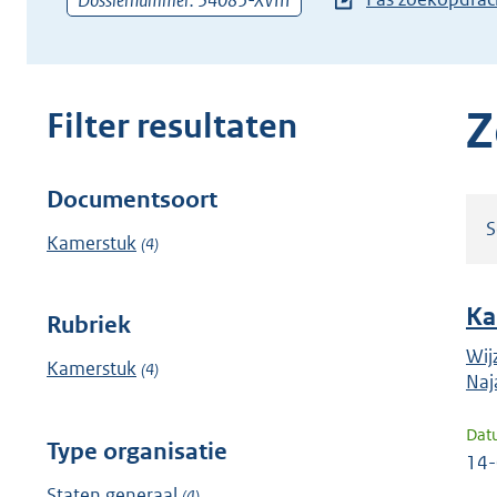
Dossiernummer: 34085-XVIII
zoekterm
of
(dossier)nummer
in
Z
Filter resultaten
Documentsoort
Filter
S
resultaten
Kamerstuk
(4)
Ka
Rubriek
Wij
Kamerstuk
(4)
Naj
Dat
Type organisatie
14
Staten generaal
(4)