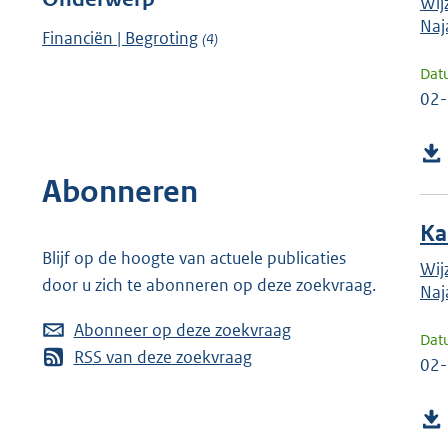
Wij
Naj
Financiën | Begroting
(4)
Dat
02
Abonneren
Ka
Blijf op de hoogte van actuele publicaties
Wij
door u zich te abonneren op deze zoekvraag.
Naj
Abonneer op deze zoekvraag
Dat
RSS van deze zoekvraag
02