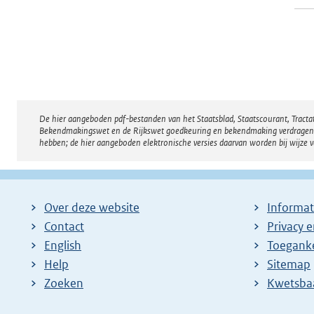
De hier aangeboden pdf-bestanden van het Staatsblad, Staatscourant, Tract
Disclaimer
Bekendmakingswet en de Rijkswet goedkeuring en bekendmaking verdragen voor
hebben; de hier aangeboden elektronische versies daarvan worden bij wijze 
Over deze website
Informat
Contact
Privacy 
English
Toeganke
Help
Sitemap
Zoeken
E
Kwetsba
x