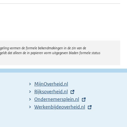
regeling vormen de formele bekendmakingen in de zin van de
eldt dat alleen de in papieren vorm uitgegeven bladen formele status
MijnOverheid.nl
E
Rijksoverheid.nl
x
E
Ondernemersplein.nl
t
x
E
Werkenbijdeoverheid.nl
e
t
x
r
e
t