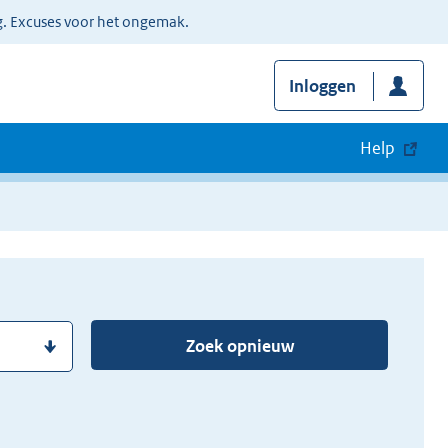
g. Excuses voor het ongemak.
Inloggen
Help
Zoek opnieuw