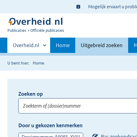
Ter
Mogelijk ervaart u prob
informatie:
U
Publicaties
Officiële publicaties
bent
Primaire
nu
Andere
Overheid.nl
Home
Uitgebreid zoeken
M
hier:
sites
navigatie
binnen
U bent hier:
Home
Zoeken op
Opnieuw
zoeken:
Zoekterm
Vul
Door u gekozen kenmerken
of
hier
(dossier)nummer
uw
Pas zoekopdrac