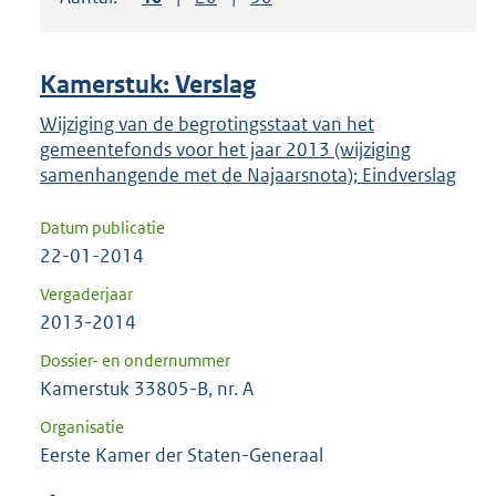
om
ENTER
om
Kamerstuk: Verslag
uw
keuze
Wijziging van de begrotingsstaat van het
gemeentefonds voor het jaar 2013 (wijziging
te
samenhangende met de Najaarsnota); Eindverslag
bevestigen.
Datum publicatie
22-01-2014
Vergaderjaar
2013-2014
Dossier- en ondernummer
Kamerstuk 33805-B, nr. A
Organisatie
Eerste Kamer der Staten-Generaal