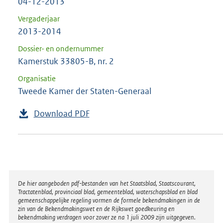
04-12-2013
Vergaderjaar
2013-2014
Dossier- en ondernummer
Kamerstuk 33805-B, nr. 2
Organisatie
Tweede Kamer der Staten-Generaal
Download PDF
Disclaimer
De hier aangeboden pdf-bestanden van het Staatsblad, Staatscourant,
Tractatenblad, provinciaal blad, gemeenteblad, waterschapsblad en blad
gemeenschappelijke regeling vormen de formele bekendmakingen in de
zin van de Bekendmakingswet en de Rijkswet goedkeuring en
bekendmaking verdragen voor zover ze na 1 juli 2009 zijn uitgegeven.