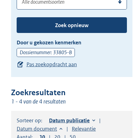
(dossier)nummer
uw
de
zoekterm
TAB
of
toets,
Zoek opnieuw
(dossier)nummer
of
in
de
Door u gekozen kenmerken
pijl
Dossiernummer: 33805-B
beneden
Pas zoekopdracht aan
toets
om
toegang
te
Zoekresultaten
krijgen
1 - 4 van de 4 resultaten
tot
de
Sorteer op:
Sorteer op:
Datum publicatie
suggesties.
Sorteer op:
Datum document
Sorteer op:
Relevantie
Druk
Aantal:
Toon
10
resultaten per pagina
Toon
20
resultaten per pagina
Toon
50
resultaten per pagina