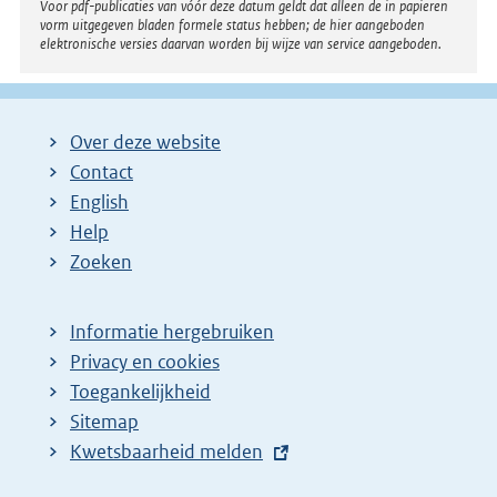
Voor pdf-publicaties van vóór deze datum geldt dat alleen de in papieren
vorm uitgegeven bladen formele status hebben; de hier aangeboden
elektronische versies daarvan worden bij wijze van service aangeboden.
Over deze website
Contact
English
Help
Zoeken
Informatie hergebruiken
Privacy en cookies
Toegankelijkheid
Sitemap
E
Kwetsbaarheid melden
x