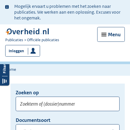
Ter
Mogelijk ervaart u problemen met het zoeken naar
informatie:
publicaties. We werken aan een oplossing. Excuses voor
het ongemak.
Menu
U
Publicaties
Officiële publicaties
bent
Inloggen
nu
hier:
Home
Zoeken op
Opnieuw
zoeken:
Zoekterm
Vul
Documentsoort
of
hier
Gebruik