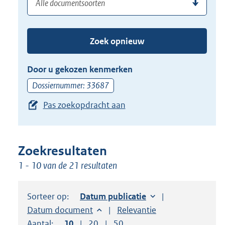
(dossier)nummer
uw
de
zoekterm
TAB
of
toets,
Zoek opnieuw
(dossier)nummer
of
in
de
Door u gekozen kenmerken
pijl
Dossiernummer: 33687
beneden
Pas zoekopdracht aan
toets
om
toegang
te
Zoekresultaten
krijgen
1 - 10 van de 21 resultaten
tot
de
Sorteer op:
Sorteer op:
Datum publicatie
suggesties.
Sorteer op:
Datum document
Sorteer op:
Relevantie
Druk
Aantal:
Toon
10
resultaten per pagina
Toon
20
resultaten per pagina
Toon
50
resultaten per pagina