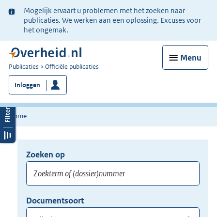
Ter
Mogelijk ervaart u problemen met het zoeken naar
informatie:
publicaties. We werken aan een oplossing. Excuses voor
het ongemak.
Menu
U
Publicaties
Officiële publicaties
bent
Inloggen
nu
hier:
Home
Zoeken op
Opnieuw
zoeken:
Zoekterm
Vul
Documentsoort
of
hier
Gebruik