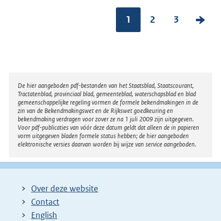
1
2
3
V
o
l
g
e
Disclaimer
De hier aangeboden pdf-bestanden van het Staatsblad, Staatscourant,
n
Tractatenblad, provinciaal blad, gemeenteblad, waterschapsblad en blad
gemeenschappelijke regeling vormen de formele bekendmakingen in de
d
zin van de Bekendmakingswet en de Rijkswet goedkeuring en
bekendmaking verdragen voor zover ze na 1 juli 2009 zijn uitgegeven.
e
Voor pdf-publicaties van vóór deze datum geldt dat alleen de in papieren
vorm uitgegeven bladen formele status hebben; de hier aangeboden
p
elektronische versies daarvan worden bij wijze van service aangeboden.
a
g
i
Over deze website
n
Contact
a
English