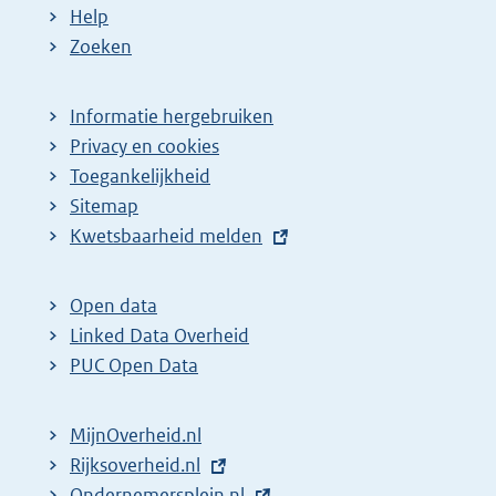
Help
Zoeken
Informatie hergebruiken
Privacy en cookies
Toegankelijkheid
Sitemap
E
Kwetsbaarheid melden
x
t
Open data
e
Linked Data Overheid
r
PUC Open Data
n
e
MijnOverheid.nl
l
E
Rijksoverheid.nl
i
x
E
Ondernemersplein.nl