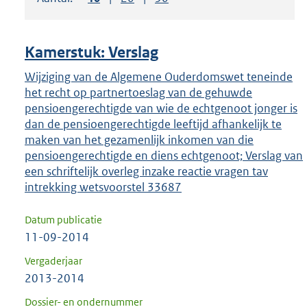
om
ENTER
om
Kamerstuk: Verslag
uw
keuze
Wijziging van de Algemene Ouderdomswet teneinde
het recht op partnertoeslag van de gehuwde
te
pensioengerechtigde van wie de echtgenoot jonger is
bevestigen.
dan de pensioengerechtigde leeftijd afhankelijk te
maken van het gezamenlijk inkomen van die
pensioengerechtigde en diens echtgenoot; Verslag van
een schriftelijk overleg inzake reactie vragen tav
intrekking wetsvoorstel 33687
Datum publicatie
11-09-2014
Vergaderjaar
2013-2014
Dossier- en ondernummer