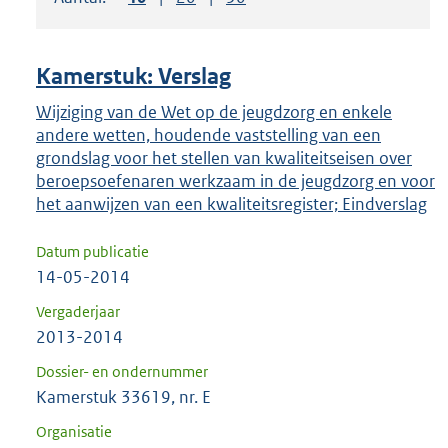
om
ENTER
om
Kamerstuk: Verslag
uw
keuze
Wijziging van de Wet op de jeugdzorg en enkele
andere wetten, houdende vaststelling van een
te
grondslag voor het stellen van kwaliteitseisen over
bevestigen.
beroepsoefenaren werkzaam in de jeugdzorg en voor
het aanwijzen van een kwaliteitsregister; Eindverslag
Datum publicatie
14-05-2014
Vergaderjaar
2013-2014
Dossier- en ondernummer
Kamerstuk 33619, nr. E
Organisatie