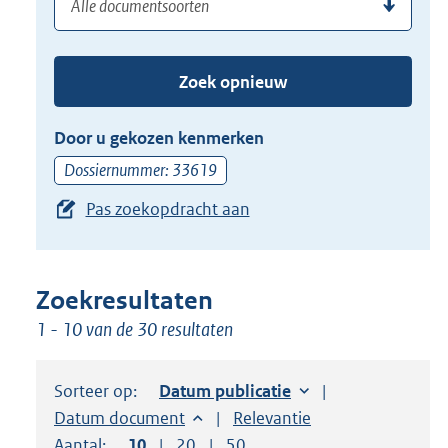
(dossier)nummer
uw
de
zoekterm
TAB
of
toets,
Zoek opnieuw
(dossier)nummer
of
in
de
Door u gekozen kenmerken
pijl
Dossiernummer: 33619
beneden
Pas zoekopdracht aan
toets
om
toegang
te
Zoekresultaten
krijgen
1 - 10 van de 30 resultaten
tot
de
Sorteer op:
Sorteer op:
Datum publicatie
suggesties.
Sorteer op:
Datum document
Sorteer op:
Relevantie
Druk
Aantal:
Toon
10
resultaten per pagina
Toon
20
resultaten per pagina
Toon
50
resultaten per pagina