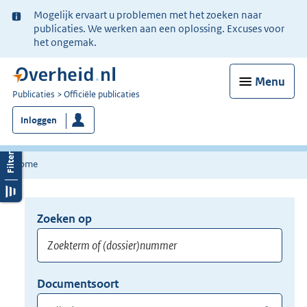
Ter
Mogelijk ervaart u problemen met het zoeken naar
informatie:
publicaties. We werken aan een oplossing. Excuses voor
het ongemak.
Menu
U
Publicaties
Officiële publicaties
bent
Inloggen
nu
hier:
Home
Zoeken op
Opnieuw
zoeken:
Zoekterm
Vul
Documentsoort
of
hier
Gebruik