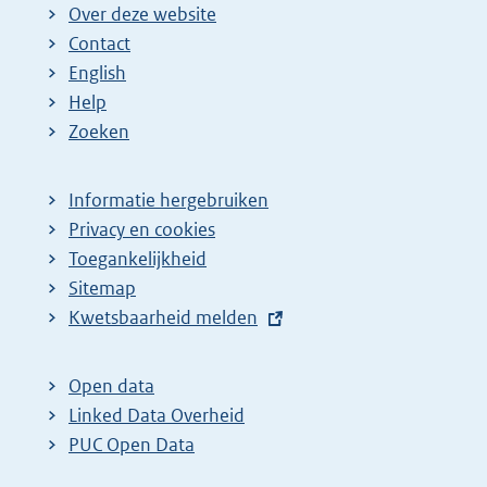
i
Over deze website
n
Contact
a
English
Help
Zoeken
Informatie hergebruiken
Privacy en cookies
Toegankelijkheid
Sitemap
E
Kwetsbaarheid melden
x
t
Open data
e
Linked Data Overheid
r
PUC Open Data
n