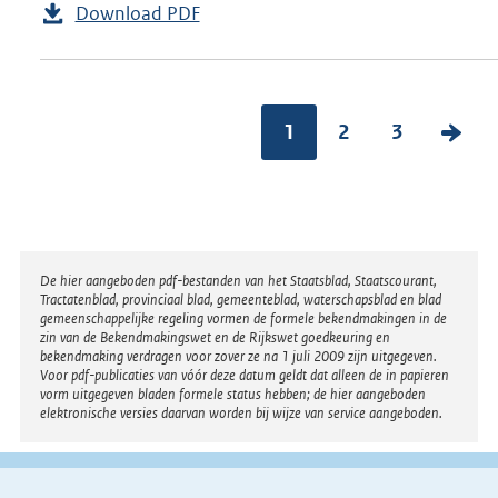
Download PDF
1
2
3
V
o
l
g
e
Disclaimer
De hier aangeboden pdf-bestanden van het Staatsblad, Staatscourant,
n
Tractatenblad, provinciaal blad, gemeenteblad, waterschapsblad en blad
gemeenschappelijke regeling vormen de formele bekendmakingen in de
d
zin van de Bekendmakingswet en de Rijkswet goedkeuring en
bekendmaking verdragen voor zover ze na 1 juli 2009 zijn uitgegeven.
e
Voor pdf-publicaties van vóór deze datum geldt dat alleen de in papieren
vorm uitgegeven bladen formele status hebben; de hier aangeboden
p
elektronische versies daarvan worden bij wijze van service aangeboden.
a
g