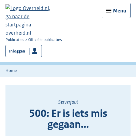
Menu
U
Publicaties
Officiële publicaties
bent
Inloggen
nu
hier:
Home
Serverfout
500: Er is iets mis
gegaan...