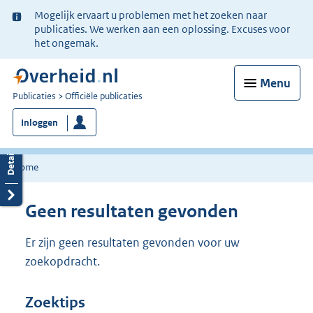
Ter
Mogelijk ervaart u problemen met het zoeken naar
informatie:
publicaties. We werken aan een oplossing. Excuses voor
het ongemak.
Menu
U
Publicaties
Officiële publicaties
bent
Inloggen
nu
hier:
Home
Geen resultaten gevonden
Er zijn geen resultaten gevonden voor uw
zoekopdracht.
Zoektips