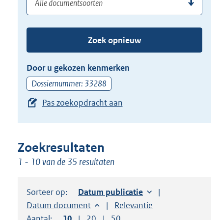
(dossier)nummer
uw
de
zoekterm
TAB
of
toets,
Zoek opnieuw
(dossier)nummer
of
in
de
Door u gekozen kenmerken
pijl
Dossiernummer: 33288
beneden
Pas zoekopdracht aan
toets
om
toegang
te
Zoekresultaten
krijgen
1 - 10 van de 35 resultaten
tot
de
Sorteer op:
Sorteer op:
Datum publicatie
suggesties.
Sorteer op:
Datum document
Sorteer op:
Relevantie
Druk
Aantal:
Toon
10
resultaten per pagina
Toon
20
resultaten per pagina
Toon
50
resultaten per pagina