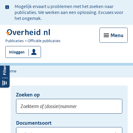
Ter
Mogelijk ervaart u problemen met het zoeken naar
informatie:
publicaties. We werken aan een oplossing. Excuses voor
het ongemak.
Menu
U
Publicaties
Officiële publicaties
bent
Inloggen
nu
hier:
Home
Zoeken op
Opnieuw
zoeken:
Zoekterm
Vul
Documentsoort
of
hier
Gebruik