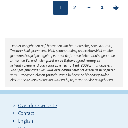
...
1
2
4
V
o
l
g
e
Disclaimer
De hier aangeboden pdf-bestanden van het Staatsblad, Staatscourant,
n
Tractatenblad, provinciaal blad, gemeenteblad, waterschapsblad en blad
gemeenschappelijke regeling vormen de formele bekendmakingen in de
d
zin van de Bekendmakingswet en de Rijkswet goedkeuring en
bekendmaking verdragen voor zover ze na 1 juli 2009 zijn uitgegeven.
e
Voor pdf-publicaties van vóór deze datum geldt dat alleen de in papieren
vorm uitgegeven bladen formele status hebben; de hier aangeboden
p
elektronische versies daarvan worden bij wijze van service aangeboden.
a
g
i
Over deze website
n
Contact
a
English