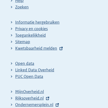
Help
Zoeken
Informatie hergebruiken
Privacy en cookies
Toegankelijkheid
Sitemap
E
Kwetsbaarheid melden
x
t
Open data
e
Linked Data Overheid
r
PUC Open Data
n
e
MijnOverheid.nl
l
E
Rijksoverheid.nl
i
x
E
Ondernemersplein.nl
n