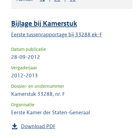
om
ENTER
om
Bijlage bij Kamerstuk
uw
keuze
Eerste tussenrapportage bij 33288 ek-F
te
Datum publicatie
bevestigen.
28-09-2012
Vergaderjaar
2012-2013
Dossier- en ondernummer
Kamerstuk 33288, nr. F
Organisatie
Eerste Kamer der Staten-Generaal
Download PDF