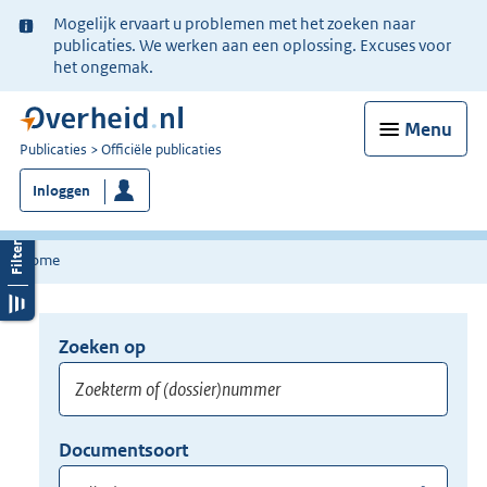
Ter
Mogelijk ervaart u problemen met het zoeken naar
informatie:
publicaties. We werken aan een oplossing. Excuses voor
het ongemak.
Menu
U
Publicaties
Officiële publicaties
bent
Inloggen
nu
hier:
Home
Zoeken op
Opnieuw
zoeken:
Zoekterm
Vul
Documentsoort
of
hier
Gebruik