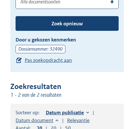
(dossier)nummer
uw
de
zoekterm
TAB
of
toets,
Zoek opnieuw
(dossier)nummer
of
in
de
Door u gekozen kenmerken
pijl
Dossiernummer: 32490
beneden
Pas zoekopdracht aan
toets
om
toegang
te
Zoekresultaten
krijgen
1 - 2 van de 2 resultaten
tot
de
Sorteer op:
Sorteer op:
Datum publicatie
suggesties.
Sorteer op:
Datum document
Sorteer op:
Relevantie
Druk
Aantal:
Toon
10
resultaten per pagina
Toon
20
resultaten per pagina
Toon
50
resultaten per pagina