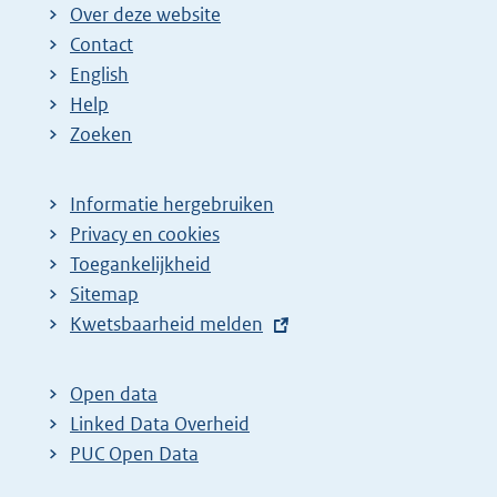
Over deze website
Contact
English
Help
Zoeken
Informatie hergebruiken
Privacy en cookies
Toegankelijkheid
Sitemap
E
Kwetsbaarheid melden
x
t
Open data
e
Linked Data Overheid
r
PUC Open Data
n