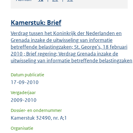
om
ENTER
om
Kamerstuk: Brief
uw
keuze
Verdrag tussen het Koninkrijk der Nederlanden en
Grenada inzake de uitwisseling van informatie
te
betreffende belastingzaken; St. George’s, 18 februari
bevestigen.
2010 ; Brief regering; Verdrag Grenada inzake de
uitwisseling van informatie betreffende belastingzaken
Datum publicatie
17-09-2010
Vergaderjaar
2009-2010
Dossier- en ondernummer
Kamerstuk 32490, nr. A;1
Organisatie