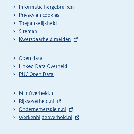
Informatie hergebruiken
Privacy en cookies
Toegankelijkheid
Sitemap
E
Kwetsbaarheid melden
x
t
Open data
e
Linked Data Overheid
r
PUC Open Data
n
e
MijnOverheid.nl
l
E
Rijksoverheid.nl
i
x
E
Ondernemersplein.nl
n
t
x
E
Werkenbijdeoverheid.nl
k
e
t
x
:
r
e
t