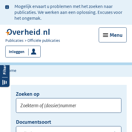
Ter
Mogelijk ervaart u problemen met het zoeken naar
informatie:
publicaties. We werken aan een oplossing. Excuses voor
het ongemak.
Menu
U
Publicaties
Officiële publicaties
bent
Inloggen
nu
hier:
Home
Zoeken op
Opnieuw
zoeken:
Zoekterm
Vul
Documentsoort
of
hier
Gebruik