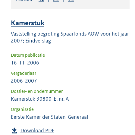
om
ENTER
om
Kamerstuk
uw
keuze
Vaststelling begroting Spaarfonds AOW voor het jaar
2007; Eindverslag
te
bevestigen.
Datum publicatie
16-11-2006
Vergaderjaar
2006-2007
Dossier- en ondernummer
Kamerstuk 30800-E, nr. A
Organisatie
Eerste Kamer der Staten-Generaal
Download PDF