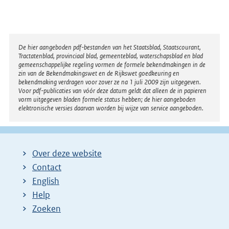
Disclaimer
De hier aangeboden pdf-bestanden van het Staatsblad, Staatscourant,
Tractatenblad, provinciaal blad, gemeenteblad, waterschapsblad en blad
gemeenschappelijke regeling vormen de formele bekendmakingen in de
zin van de Bekendmakingswet en de Rijkswet goedkeuring en
bekendmaking verdragen voor zover ze na 1 juli 2009 zijn uitgegeven.
Voor pdf-publicaties van vóór deze datum geldt dat alleen de in papieren
vorm uitgegeven bladen formele status hebben; de hier aangeboden
elektronische versies daarvan worden bij wijze van service aangeboden.
Over deze website
Contact
English
Help
Zoeken