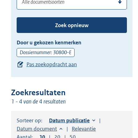
(dossier)nummer
uw
de
zoekterm
TAB
of
toets,
Zoek opnieuw
(dossier)nummer
of
in
de
Door u gekozen kenmerken
pijl
Dossiernummer: 30800-E
beneden
Pas zoekopdracht aan
toets
om
toegang
te
Zoekresultaten
krijgen
1 - 4 van de 4 resultaten
tot
de
Sorteer op:
Sorteer op:
Datum publicatie
suggesties.
Sorteer op:
Datum document
Sorteer op:
Relevantie
Druk
Aantal:
Toon
10
resultaten per pagina
Toon
20
resultaten per pagina
Toon
50
resultaten per pagina