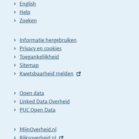
English
Help
Zoeken
Informatie hergebruiken
Privacy en cookies
Toegankelijkheid
Sitemap
E
Kwetsbaarheid melden
x
t
Open data
e
Linked Data Overheid
r
PUC Open Data
n
e
MijnOverheid.nl
l
E
Rijksoverheid.nl