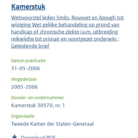
Kamerstuk
Wetsvoorstel leden Smits, Rouvoet en Azough tot
wijziging Wet gelijke behandeling op grond van
handicap of chronische ziekte i.v.m. uitbreiding
reikwijdte tot primair en voortgezet onderwijs ;
Geleidende brief
Datum publicatie
31-05-2006
Vergaderjaar
2005-2006
Dossier- en ondernummer
Kamerstuk 30570, nr. 1
Organisatie
Tweede Kamer der Staten-Generaal
Download PDF