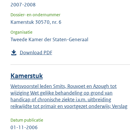
2007-2008
Dossier- en ondernummer
Kamerstuk 30570, nr. 6
Organisatie
Tweede Kamer der Staten-Generaal
Download PDF
Kamerstuk
Wetsvoorstel leden Smits, Rouvoet en Azough tot
wijziging Wet gelijke behandeling op grond van
handicap of chronische ziekte i.v.m. uitbreiding
reikwijdte tot primair en voortgezet onderwijs; Verslag
Datum publicatie
01-11-2006