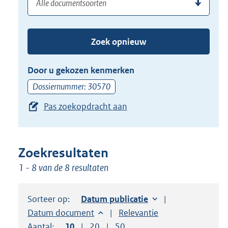
(dossier)nummer
uw
de
zoekterm
TAB
of
toets,
Zoek opnieuw
(dossier)nummer
of
in
de
Door u gekozen kenmerken
pijl
Dossiernummer: 30570
beneden
Pas zoekopdracht aan
toets
om
toegang
te
Zoekresultaten
krijgen
1 - 8 van de 8 resultaten
tot
de
Sorteer op:
Sorteer op:
Datum publicatie
suggesties.
Sorteer op:
Datum document
Sorteer op:
Relevantie
Druk
Aantal:
Toon
10
resultaten per pagina
Toon
20
resultaten per pagina
Toon
50
resultaten per pagina