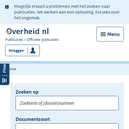
Ter
Mogelijk ervaart u problemen met het zoeken naar
informatie:
publicaties. We werken aan een oplossing. Excuses voor
het ongemak.
Menu
U
Publicaties
Officiële publicaties
bent
Inloggen
nu
hier:
Home
Zoeken op
Opnieuw
zoeken:
Zoekterm
Vul
Documentsoort
of
hier
Gebruik