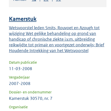
om
ENTER
om
Kamerstuk
uw
keuze
Wetsvoorstel leden Smits, Rouvoet en Azough tot
wijziging Wet gelijke behandeling op grond van
te
handicap of chronische ziekte i.v.m. uitbreiding
bevestigen.
reikwijdte tot primair en voortgezet onderwijs; Brief
Houdende Intrekking van het Wetsvoorstel
Datum publicatie
11-03-2008
Vergaderjaar
2007-2008
Dossier- en ondernummer
Kamerstuk 30570, nr. 7
Organisatie