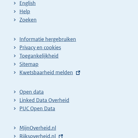
English
Help
Zoeken
Informatie hergebruiken
Privacy en cookies
Toegankelijkheid
Sitemap
E
Kwetsbaarheid melden
x
t
Open data
e
Linked Data Overheid
r
PUC Open Data
n
e
MijnOverheid.nl
l
E
Rijksoverheid.nl