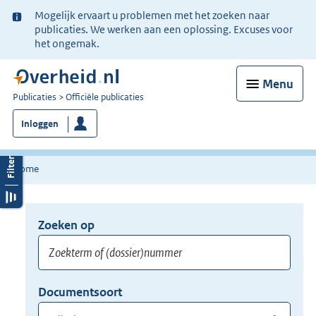
Ter
Mogelijk ervaart u problemen met het zoeken naar
informatie:
publicaties. We werken aan een oplossing. Excuses voor
het ongemak.
Menu
U
Publicaties
Officiële publicaties
bent
Inloggen
nu
hier:
Home
Zoeken op
Opnieuw
zoeken:
Zoekterm
Vul
Documentsoort
of
hier
Gebruik