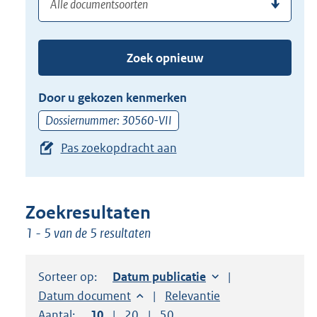
(dossier)nummer
uw
de
zoekterm
TAB
of
toets,
Zoek opnieuw
(dossier)nummer
of
in
de
Door u gekozen kenmerken
pijl
Dossiernummer: 30560-VII
beneden
Pas zoekopdracht aan
toets
om
toegang
te
Zoekresultaten
krijgen
1 - 5 van de 5 resultaten
tot
de
Sorteer op:
Sorteer op:
Datum publicatie
suggesties.
Sorteer op:
Datum document
Sorteer op:
Relevantie
Druk
Aantal:
Toon
10
resultaten per pagina
Toon
20
resultaten per pagina
Toon
50
resultaten per pagina