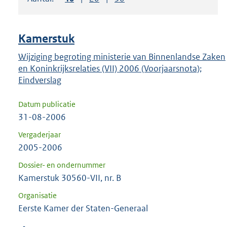
om
ENTER
om
Kamerstuk
uw
keuze
Wijziging begroting ministerie van Binnenlandse Zaken
en Koninkrijksrelaties (VII) 2006 (Voorjaarsnota);
te
Eindverslag
bevestigen.
Datum publicatie
31-08-2006
Vergaderjaar
2005-2006
Dossier- en ondernummer
Kamerstuk 30560-VII, nr. B
Organisatie
Eerste Kamer der Staten-Generaal