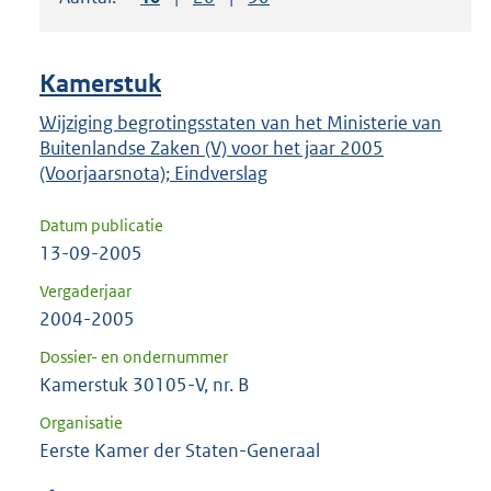
om
ENTER
om
Kamerstuk
uw
keuze
Wijziging begrotingsstaten van het Ministerie van
Buitenlandse Zaken (V) voor het jaar 2005
te
(Voorjaarsnota); Eindverslag
bevestigen.
Datum publicatie
13-09-2005
Vergaderjaar
2004-2005
Dossier- en ondernummer
Kamerstuk 30105-V, nr. B
Organisatie
Eerste Kamer der Staten-Generaal