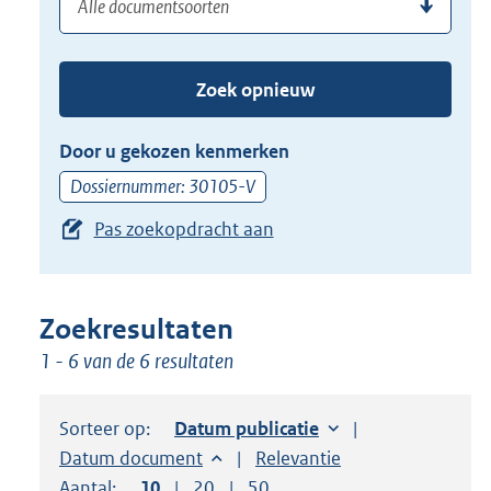
(dossier)nummer
uw
de
zoekterm
TAB
of
toets,
Zoek opnieuw
(dossier)nummer
of
in
de
Door u gekozen kenmerken
pijl
Dossiernummer: 30105-V
beneden
Pas zoekopdracht aan
toets
om
toegang
te
Zoekresultaten
krijgen
1 - 6 van de 6 resultaten
tot
de
Sorteer op:
Sorteer op:
Datum publicatie
suggesties.
Sorteer op:
Datum document
Sorteer op:
Relevantie
Druk
Aantal:
Toon
10
resultaten per pagina
Toon
20
resultaten per pagina
Toon
50
resultaten per pagina