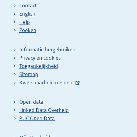
Contact
English
Help
Zoeken
Informatie hergebruiken
Privacy en cookies
Toegankelijkheid
Sitemap
E
Kwetsbaarheid melden
x
t
Open data
e
Linked Data Overheid
r
PUC Open Data
n
e