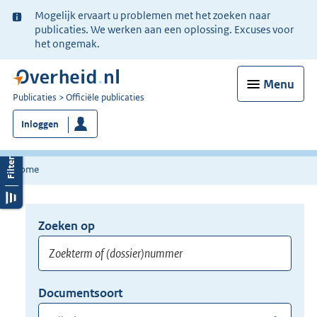
Ter
Mogelijk ervaart u problemen met het zoeken naar
informatie:
publicaties. We werken aan een oplossing. Excuses voor
het ongemak.
Menu
U
Publicaties
Officiële publicaties
bent
Inloggen
nu
hier:
Home
Zoeken op
Opnieuw
zoeken:
Zoekterm
Vul
Documentsoort
of
hier
Gebruik