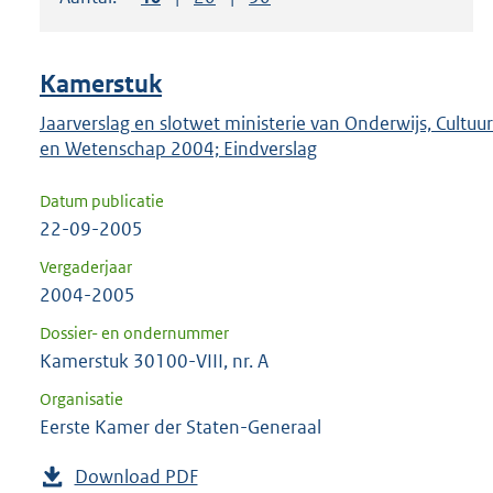
om
ENTER
om
Kamerstuk
uw
keuze
Jaarverslag en slotwet ministerie van Onderwijs, Cultuur
en Wetenschap 2004; Eindverslag
te
bevestigen.
Datum publicatie
22-09-2005
Vergaderjaar
2004-2005
Dossier- en ondernummer
Kamerstuk 30100-VIII, nr. A
Organisatie
Eerste Kamer der Staten-Generaal
Download PDF