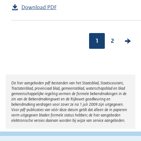
Download PDF
1
2
V
o
l
g
e
Disclaimer
De hier aangeboden pdf-bestanden van het Staatsblad, Staatscourant,
n
Tractatenblad, provinciaal blad, gemeenteblad, waterschapsblad en blad
gemeenschappelijke regeling vormen de formele bekendmakingen in de
d
zin van de Bekendmakingswet en de Rijkswet goedkeuring en
bekendmaking verdragen voor zover ze na 1 juli 2009 zijn uitgegeven.
e
Voor pdf-publicaties van vóór deze datum geldt dat alleen de in papieren
vorm uitgegeven bladen formele status hebben; de hier aangeboden
p
elektronische versies daarvan worden bij wijze van service aangeboden.
a
g