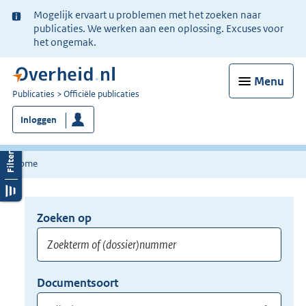
Ter
Mogelijk ervaart u problemen met het zoeken naar
informatie:
publicaties. We werken aan een oplossing. Excuses voor
het ongemak.
Menu
U
Publicaties
Officiële publicaties
bent
Inloggen
nu
hier:
Home
Zoeken op
Opnieuw
zoeken:
Zoekterm
Vul
Documentsoort
of
hier
Gebruik