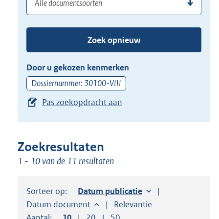
(dossier)nummer
uw
de
zoekterm
TAB
of
toets,
Zoek opnieuw
(dossier)nummer
of
in
de
Door u gekozen kenmerken
pijl
Dossiernummer: 30100-VIII
beneden
Pas zoekopdracht aan
toets
om
toegang
te
Zoekresultaten
krijgen
1 - 10 van de 11 resultaten
tot
de
Sorteer op:
Sorteer op:
Datum publicatie
suggesties.
Sorteer op:
Datum document
Sorteer op:
Relevantie
Druk
Aantal:
Toon
10
resultaten per pagina
Toon
20
resultaten per pagina
Toon
50
resultaten per pagina