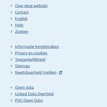
i
Over deze website
n
Contact
a
English
Help
Zoeken
Informatie hergebruiken
Privacy en cookies
Toegankelijkheid
Sitemap
E
Kwetsbaarheid melden
x
t
Open data
e
Linked Data Overheid
r
PUC Open Data
n