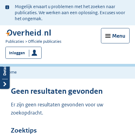
Ter
Mogelijk ervaart u problemen met het zoeken naar
informatie:
publicaties. We werken aan een oplossing. Excuses voor
het ongemak.
Menu
U
Publicaties
Officiële publicaties
bent
Inloggen
nu
hier:
Home
Geen resultaten gevonden
Er zijn geen resultaten gevonden voor uw
zoekopdracht.
Zoektips