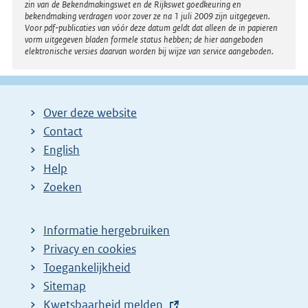
zin van de Bekendmakingswet en de Rijkswet goedkeuring en
bekendmaking verdragen voor zover ze na 1 juli 2009 zijn uitgegeven.
Voor pdf-publicaties van vóór deze datum geldt dat alleen de in papieren
vorm uitgegeven bladen formele status hebben; de hier aangeboden
elektronische versies daarvan worden bij wijze van service aangeboden.
Over deze website
Contact
English
Help
Zoeken
Informatie hergebruiken
Privacy en cookies
Toegankelijkheid
Sitemap
E
Kwetsbaarheid melden