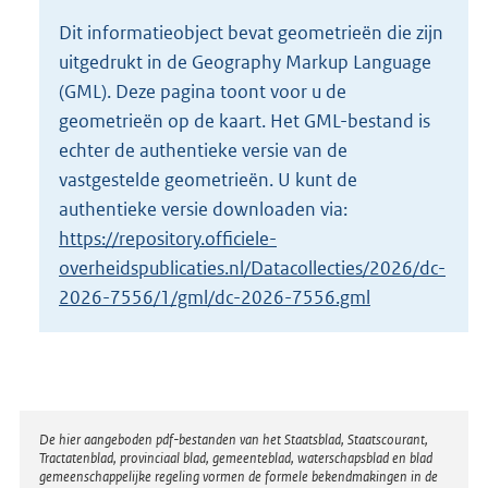
o
Dit informatieobject bevat geometrieën die zijn
t
uitgedrukt in de Geography Markup Language
t
e
(GML). Deze pagina toont voor u de
:
geometrieën op de kaart. Het GML-bestand is
3
echter de authentieke versie van de
K
vastgestelde geometrieën. U kunt de
b
authentieke versie downloaden via:
https://repository.officiele-
overheidspublicaties.nl/Datacollecties/2026/dc-
2026-7556/1/gml/dc-2026-7556.gml
Disclaimer
De hier aangeboden pdf-bestanden van het Staatsblad, Staatscourant,
Tractatenblad, provinciaal blad, gemeenteblad, waterschapsblad en blad
gemeenschappelijke regeling vormen de formele bekendmakingen in de