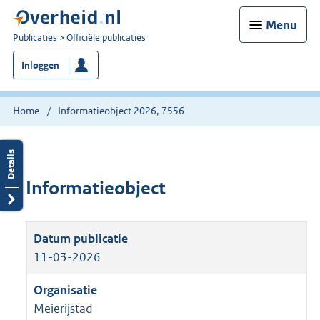
Menu
U
Publicaties
Officiële publicaties
bent
Inloggen
nu
hier:
Home
Informatieobject 2026, 7556
Informatieobject
11-03-2026
Meierijstad