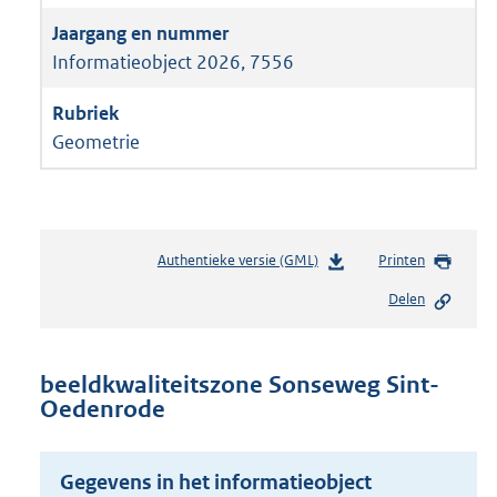
Informatieobject 2026, 7556
Geometrie
Authentieke versie (GML)
b
Printen
e
Delen
s
t
a
n
beeldkwaliteitszone Sonseweg Sint-
d
Oedenrode
s
g
r
Gegevens in het informatieobject
o