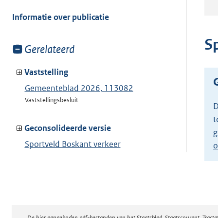
meer
van:
Informatie over publicatie
S
Toon
Gerelateerd
meer
van:
Vaststelling
Gemeenteblad 2026, 113082
Vaststellingsbesluit
D
t
Geconsolideerde versie
g
Sportveld Boskant verkeer
o
Toon geconsolideerde versie
De hier aangeboden pdf-bestanden van het Staatsblad, Staatscourant, Tract