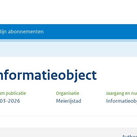
ijn abonnementen
nformatieobject
um publicatie
Organisatie
Jaargang en n
-03-2026
Meierijstad
Informatieob
Authen