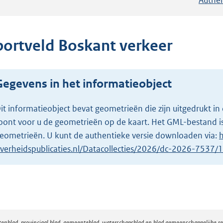
portveld Boskant verkeer
Gegevens in het informatieobject
it informatieobject bevat geometrieën die zijn uitgedrukt
oont voor u de geometrieën op de kaart. Het GML-bestand is
eometrieën. U kunt de authentieke versie downloaden via:
h
verheidspublicaties.nl/Datacollecties/2026/dc-2026-7537
atenblad, provinciaal blad, gemeenteblad, waterschapsblad en blad gemeenschappelijke 