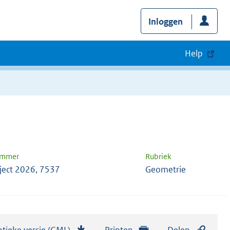
Inloggen
Help
ummer
Rubriek
ject 2026, 7537
Geometrie
tieke versie (GML)
b
Printen
Delen