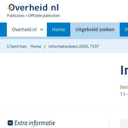
U
Publicaties
Officiële publicaties
bent
Primaire
nu
Andere
Overheid.nl
Home
Uitgebreid zoeken
M
hier:
sites
navigatie
binnen
U bent hier:
Home
Informatieobject 2026, 7537
I
Dat
11
Toon
Extra informatie