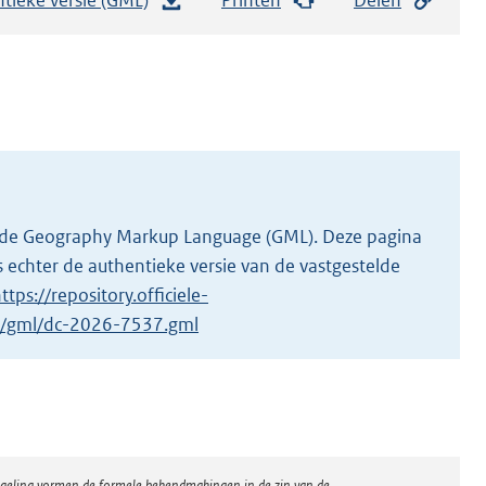
e
s
t
a
n
d
s
g
 in de Geography Markup Language (GML). Deze pagina
r
 echter de authentieke versie van de vastgestelde
o
ttps://repository.officiele-
o
/1/gml/dc-2026-7537.gml
t
t
e
:
3
regeling vormen de formele bekendmakingen in de zin van de