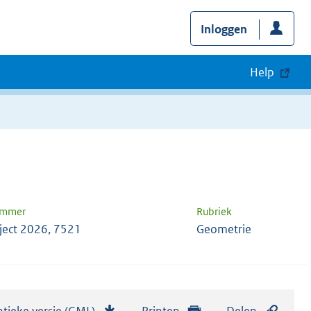
Inloggen
Help
ummer
Rubriek
ject 2026, 7521
Geometrie
tieke versie (GML)
b
Printen
Delen