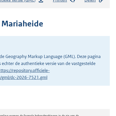
e
s
t
I Mariaheide
a
n
d
s
g
 in de Geography Markup Language (GML). Deze pagina
r
 echter de authentieke versie van de vastgestelde
o
ttps://repository.officiele-
o
/1/gml/dc-2026-7521.gml
t
t
e
:
2
regeling vormen de formele bekendmakingen in de zin van de