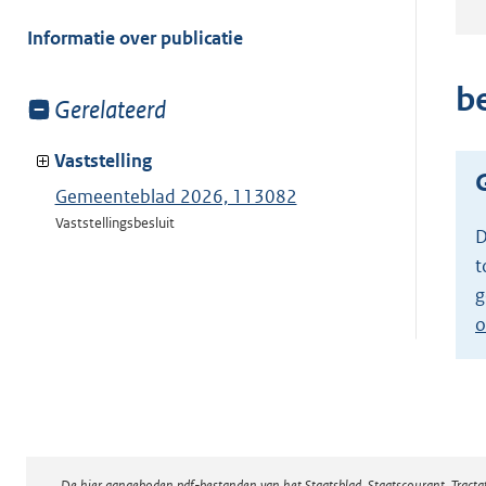
meer
van:
Informatie over publicatie
b
Toon
Gerelateerd
meer
van:
Vaststelling
Gemeenteblad 2026, 113082
Vaststellingsbesluit
D
t
g
o
De hier aangeboden pdf-bestanden van het Staatsblad, Staatscourant, Tract