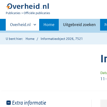
U
Publicaties
Officiële publicaties
bent
Primaire
nu
Andere
Overheid.nl
Home
Uitgebreid zoeken
M
hier:
sites
navigatie
binnen
U bent hier:
Home
Informatieobject 2026, 7521
I
Dat
11
Toon
Extra informatie