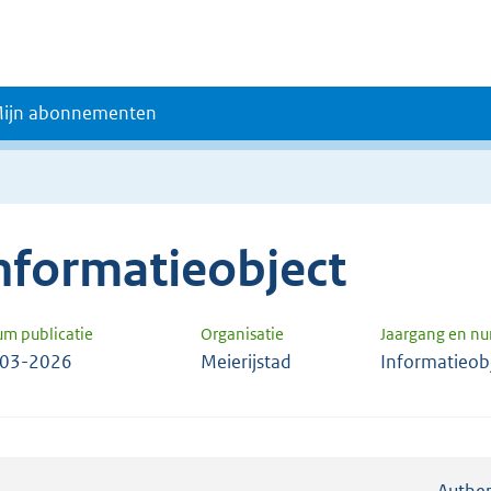
ijn abonnementen
nformatieobject
um publicatie
Organisatie
Jaargang en n
-03-2026
Meierijstad
Informatieob
Authen