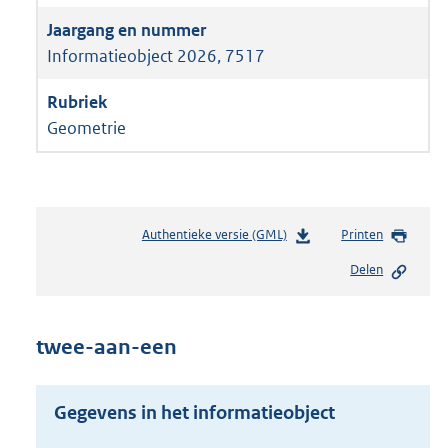
Informatieobject 2026, 7517
Geometrie
Authentieke versie (GML)
b
Printen
e
Delen
s
t
a
n
twee-aan-een
d
s
g
Gegevens in het informatieobject
r
o