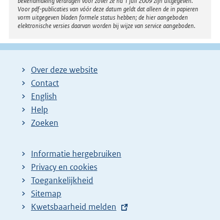
bekendmaking verdragen voor zover ze na 1 juli 2009 zijn uitgegeven.
Voor pdf-publicaties van vóór deze datum geldt dat alleen de in papieren
vorm uitgegeven bladen formele status hebben; de hier aangeboden
elektronische versies daarvan worden bij wijze van service aangeboden.
Over deze website
Contact
English
Help
Zoeken
Informatie hergebruiken
Privacy en cookies
Toegankelijkheid
Sitemap
E
Kwetsbaarheid melden
x