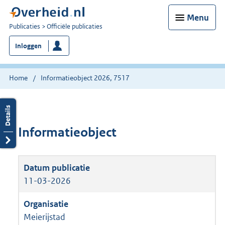
Menu
U
Publicaties
Officiële publicaties
bent
Inloggen
nu
hier:
Home
Informatieobject 2026, 7517
Informatieobject
11-03-2026
Meierijstad