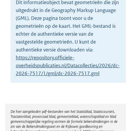
Dit informatieobject bevat geometrieën die zijn
o
uitgedrukt in de Geography Markup Language
t
t
(GML). Deze pagina toont voor u de
e
geometrieën op de kaart. Het GML-bestand is
:
echter de authentieke versie van de
2
vastgestelde geometrieën. U kunt de
0
K
authentieke versie downloaden via:
b
https://repository.officiele-
overheidspublicaties.nl/Datacollecties/2026/dc-
2026-7517/1/gml/dc-2026-7517.gml
Disclaimer
De hier aangeboden pdf-bestanden van het Staatsblad, Staatscourant,
Tractatenblad, provinciaal blad, gemeenteblad, waterschapsblad en blad
gemeenschappelijke regeling vormen de formele bekendmakingen in de
zin van de Bekendmakingswet en de Rijkswet goedkeuring en